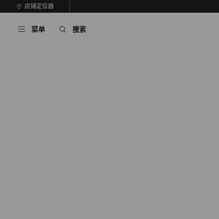
跳
店铺定位器
前
至
停
一
内
止
菜单
搜索
张
容
自
幻
动
灯
轮
片
换
播
放