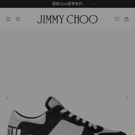
跳
探索2024夏季系列
前
至
停
一
内
止
张
容
自
幻
动
灯
轮
片
换
播
放