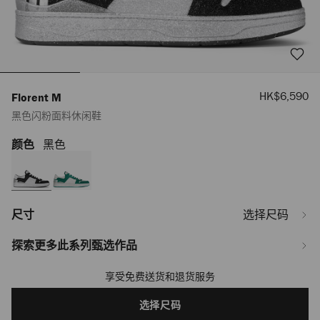
销
HK$6,590
Florent M
售
黑色闪粉面料休闲鞋
价
格
颜色
黑色
https://www.jimmychoo.com/tw/zh_TW/%E7%94%B7%E5%A3%AB/%E9%9E%
m/%E9%BB%91%E8%89%B2%E9%97%AA%E7%B2%89%E9%9D%A2%E6%96
FLORENTMDJF0C9218.html
尺寸
选择尺码
探索更多此系列甄选作品
享受免费送货和退货服务
Add
to
cart
选择尺码
options