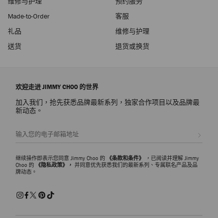
维修与护理
预约服务
Made-to-Order
客服
礼品
维修与护理
送货
退货或换货
欢迎走进 JIMMY CHOO 的世界
加入我们，抢先获悉品牌最新系列，独家合作项目以及品牌最
新动态。
注册会员
继续操作即表示您同意 Jimmy Choo 的
《条款和条件》
，已阅读并理解 Jimmy
Choo 的
《隐私政策》，
并同意优先获悉我们的最新系列、专属联名产品及品
牌动态。