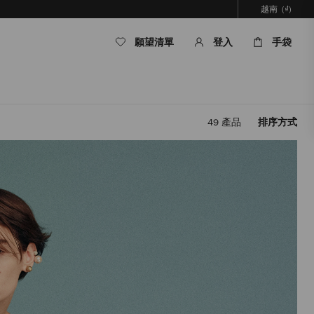
越南
(₫)
願望清單
登入
手袋
49
產品
排序方式
套
用
篩
選
條
件，
內
容
將
被
更
新，
而
無
需
重
新
載