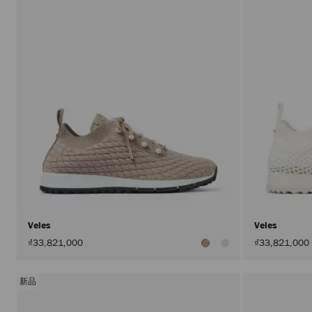
Veles
Veles
₫33,821,000
₫33,821,000
新品