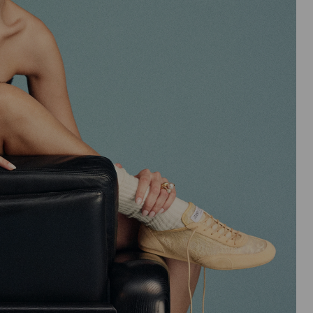
入
頁
面。
只
有
在
啟
用
「套
用」
按
鈕
後，
才
會
執
行
產
品
更
新。