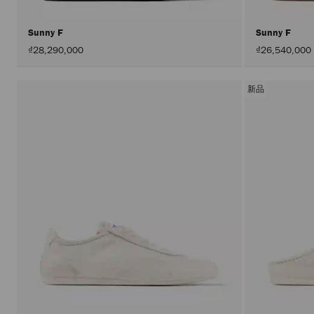
Sunny F
Sunny F
₫28,290,000
₫26,540,000
新品