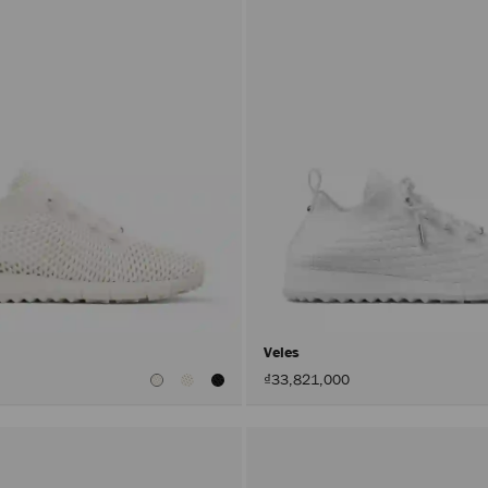
色
Veles
₫33,821,000