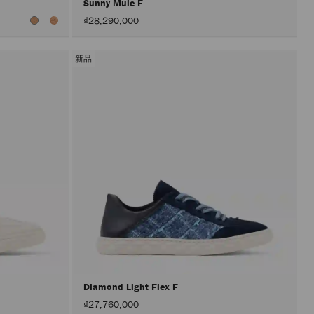
Sunny Mule F
₫28,290,000
新品
Diamond Light Flex F
₫27,760,000