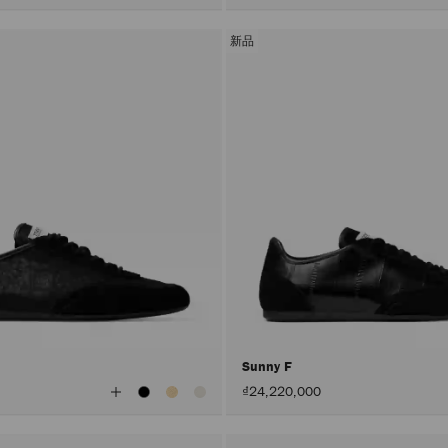
新品
Sunny F
查
₫24,220,000
看
所
有
顏