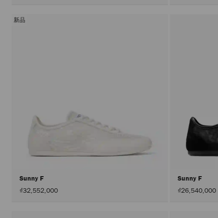
新品
Sunny F
Sunny F
₫32,552,000
₫26,540,000