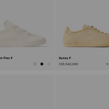
ht Flex F
Sunny F
₫26,540,000