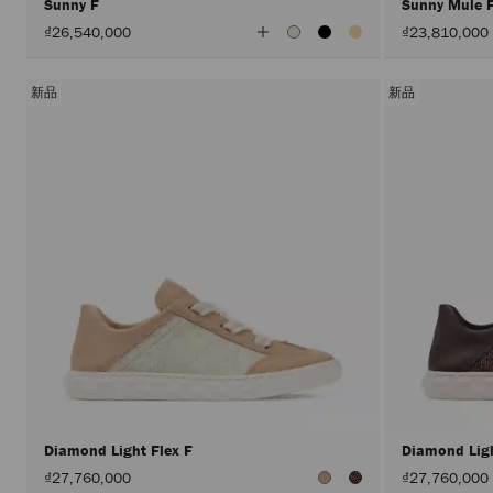
Sunny F
Sunny Mule 
查
₫26,540,000
₫23,810,000
看
所
有
顏
新品
新品
色
Diamond Light Flex F
Diamond Lig
₫27,760,000
₫27,760,000