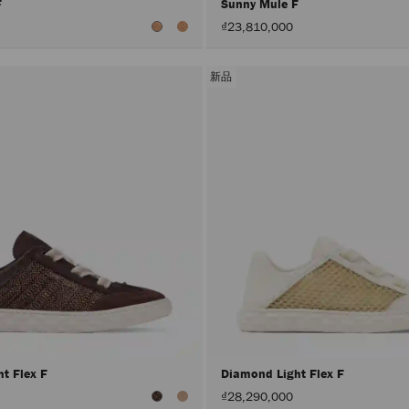
F
Sunny Mule F
₫23,810,000
新品
ht Flex F
Diamond Light Flex F
₫28,290,000