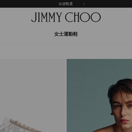
出游甄選
女士運動鞋