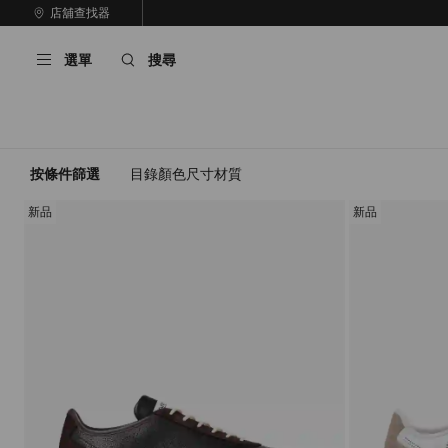
跳
店舖查找器
至
停
內
止
選單
搜尋
容
自
動
輪
播
按條件篩選
目錄
顏色
尺寸
材質
新品
新品