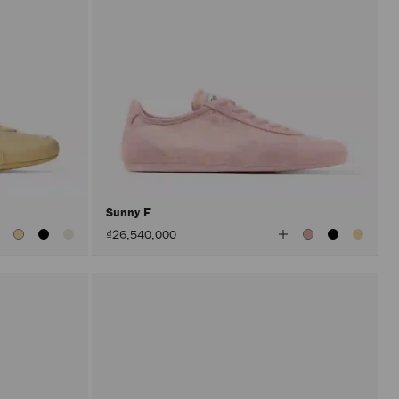
Sunny F
查
查
₫26,540,000
看
看
所
所
有
有
顏
顏
色
色