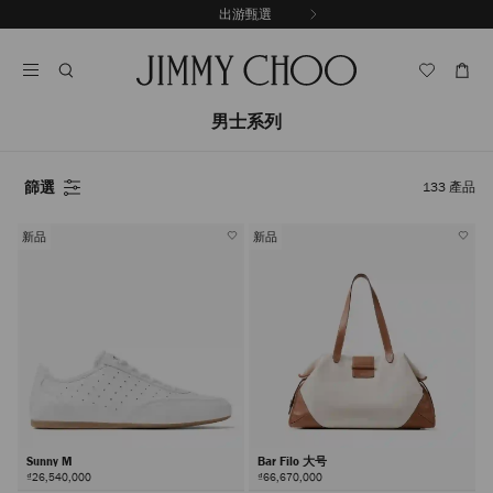
跳
出游甄選
至
停
內
止
容
自
動
輪
男士系列
播
篩選
133
產品
新品
新品
Sunny M
Bar Filo 大号
₫26,540,000
₫66,670,000