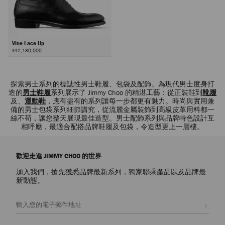
Vine Lace Up
₫42,180,000
下
一
探索男士系列的標誌性男士鞋履、包袋及配飾。為現代男士度身打
頁
造的
男士鞋履
系列展示了 Jimmy Choo 的精湛工藝：從正裝鞋到
靴履
及、
運動鞋
，應有盡有的系列讓每一步都更有魅力。時尚與實用兼
備的男士包袋系列細節講究，從流麗金屬裝飾到高級皮革用料都一
絲不苟，讓您整天展現最佳造型。男士配飾系列與品牌特色設計互
相呼應，最適合配搭品牌鞋履及包袋，令造型更上一層樓。
歡迎走進 JIMMY CHOO 的世界
加入我們，搶先獲悉品牌最新系列，獨家聯乘產品以及品牌最
新動態。
註册會員