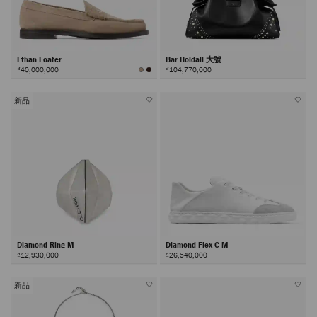
Ethan Loafer
Bar Holdall 大號
₫40,000,000
₫104,770,000
新品
Diamond Ring M
Diamond Flex C M
₫12,930,000
₫26,540,000
新品