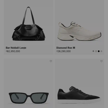
Bar Holdall Large
Diamond Run M
查
₫82,350,000
₫28,290,000
看
所
有
顏
色