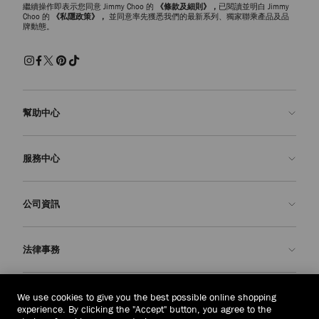
繼續操作即表示您同意 Jimmy Choo 的
《條款及細則》，
已閱讀並明白 Jimmy
Choo 的
《私隱政策》，
並同意率先獲悉我們的最新系列、獨家聯乘產品及品
牌動態。
幫助中心
聯絡我們
服務中心
常見問題解答
查看訂單狀態
預約服務
公司資訊
申請退貨
定制服務
精品店
護理與維修
關於我們
法律事務
送貨
保修服務
我們的歷史
退貨或換貨
JC 世界
私隱政策
越南
(₫)
We use cookies to give you the best possible online shopping
我們的影響與責任
條款與條件
experience. By clicking the "Accept" button, you agree to the