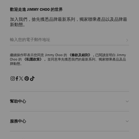
歡迎走進 JIMMY CHOO 的世界
加入我們，搶先獲悉品牌最新系列，獨家聯乘產品以及品牌最
新動態。
註册會員
繼續操作即表示您同意 Jimmy Choo 的
《條款及細則》，
已閱讀並明白 Jimmy
Choo 的
《私隱政策》，
並同意率先獲悉我們的最新系列、獨家聯乘產品及品
牌動態。
幫助中心
聯絡我們
服務中心
常見問題解答
查看訂單狀態
預約服務