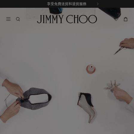
跳
註冊以獲取獨家更新與資訊
享受免費送貨和退貨服務
至
停
內
止
容
自
動
輪
播