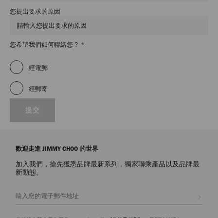
您提出要求的原因
必
您希望我們如何聯絡您？
*
填
欄
經電郵
位
經郵寄
提交
歡迎走進 JIMMY CHOO 的世界
加入我們，搶先獲悉品牌最新系列，獨家聯乘產品以及品牌最
新動態。
註册會員