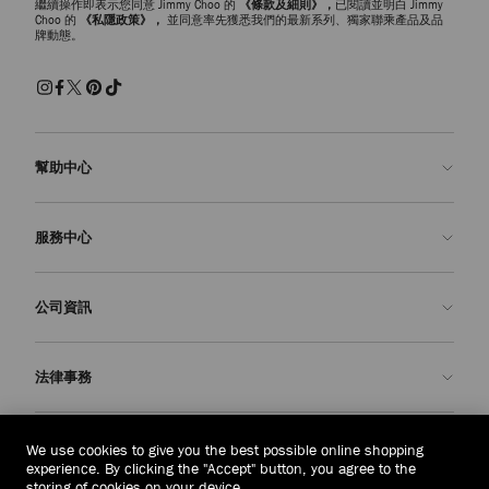
繼續操作即表示您同意 Jimmy Choo 的
《條款及細則》，
已閱讀並明白 Jimmy
Choo 的
《私隱政策》，
並同意率先獲悉我們的最新系列、獨家聯乘產品及品
牌動態。
幫助中心
聯絡我們
服務中心
常見問題解答
查看訂單狀態
預約服務
公司資訊
申請退貨
定制服務
精品店
護理與維修
關於我們
法律事務
送貨
保修服務
我們的歷史
退貨或換貨
JC 世界
私隱政策
越南
(₫)
We use cookies to give you the best possible online shopping
我們的影響與責任
條款與條件
experience. By clicking the "Accept" button, you agree to the
storing of cookies on your device.