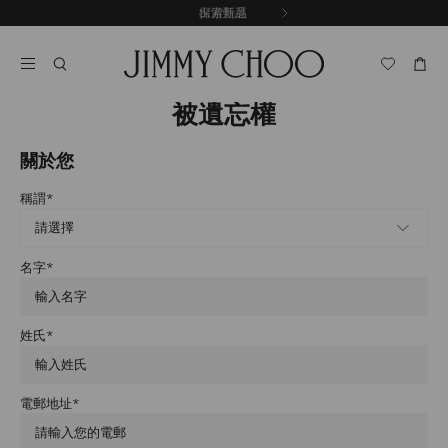
跳
探索新品
出游甄選
至
停
內
止
容
自
動
輪
被遺忘權
播
關於您
稱謂
*
名字
*
姓氏
*
電郵地址
*