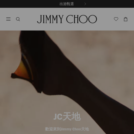
跳
出游甄選
至
停
內
止
容
自
動
輪
播
JC天地
歡迎來到Jimmy Choo天地