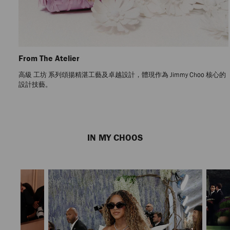
From The Atelier
高級 工坊 系列頌揚精湛工藝及卓越設計，體現作為 Jimmy Choo 核心的
設計技藝。
Previous
Next
Slide
Slide
IN MY CHOOS