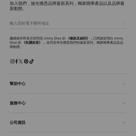
加入我們，搶先獲悉品牌最新系列，獨家聯乘產品以及品牌最
新動態。
註册會員
繼續操作即表示您同意 Jimmy Choo 的
《條款及細則》，
已閱讀並明白 Jimmy
Choo 的
《私隱政策》，
並同意率先獲悉我們的最新系列、獨家聯乘產品及品
牌動態。
幫助中心
聯絡我們
服務中心
常見問題解答
查看訂單狀態
預約服務
公司資訊
申請退貨
定制服務
精品店
護理與維修
關於我們