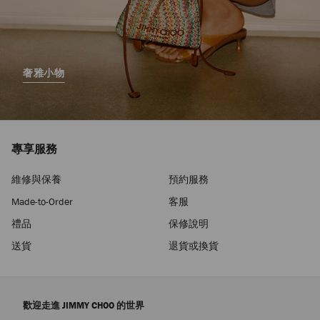
奢雅小物
專享服務
維修與保養
預約服務
Made-to-Order
客服
禮品
保修說明
送貨
退貨或換貨
歡迎走進 JIMMY CHOO 的世界