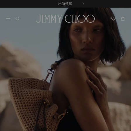
跳
出游甄選
至
停
內
止
容
自
動
輪
播