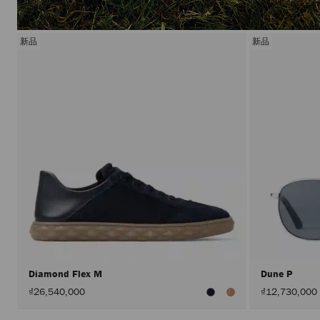
新品
新品
Diamond Flex M
Dune P
₫26,540,000
₫12,730,000