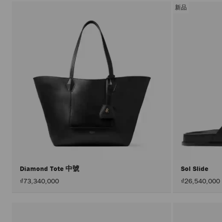
新品
Diamond Tote 中號
Sol Slide
₫73,340,000
₫26,540,000