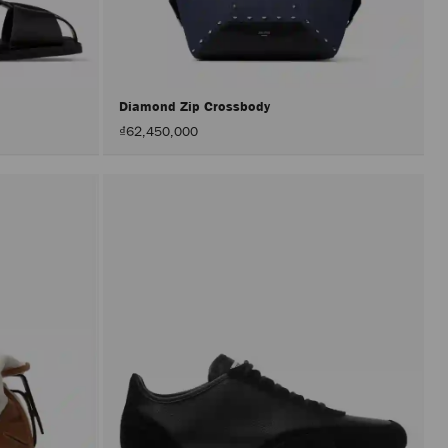
載
入
頁
面。
只
有
在
Diamond Zip Crossbody
啟
₫62,450,000
用
「套
用」
按
鈕
後，
才
會
執
行
產
品
更
新。