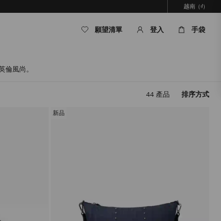
越南
(₫)
願望清單
登入
手袋
經典英倫風尚。
44
產品
排序方式
套
用
新品
篩
選
條
件，
內
容
將
被
更
新，
而
無
需
重
新