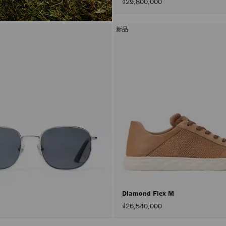
₫29,800,000
新品
Diamond Flex M
₫26,540,000