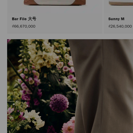
Bar Filo 大号
Sunny M
₫66,670,000
₫26,540,000