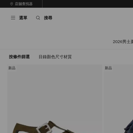
跳
店舖查找器
至
停
內
止
選單
搜尋
容
自
動
輪
播
2026男士
按條件篩選
目錄
顏色
尺寸
材質
新品
新品