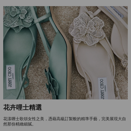
花卉哩士精選
花漾喱士歌頌女性之美，憑藉高級訂製般的精準手藝，完美展現大自
然那份精緻細膩。