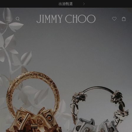
跳
出游甄選
至
停
內
止
容
自
動
輪
播