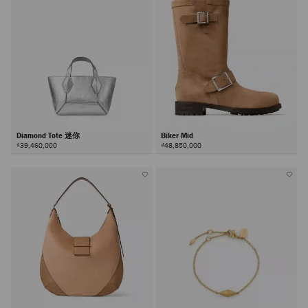
Diamond Tote 迷你
Biker Mid
₫39,460,000
₫48,850,000