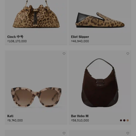
Cinch 中号
Eliot Slipper
₫108,170,000
₫46,940,000
Kati
Bar Hobo M
₫9,740,000
₫58,510,000