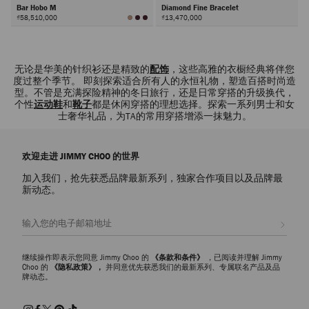
Bar Hobo M
Diamond Fine Bracelet
₫58,510,000
₫13,470,000
下
一
步
无论是华美的针织衫还是精致的
配饰
，这些高雅的衣橱经典将伴您
度过整个季节。 即刻探索适合所有人的永恒礼物，塑造百搭时尚造
型。不管是充满探险精神的冬日旅行，还是日常穿搭的升级换代，
个性
运动鞋
和
靴子
都是休闲穿搭的理想选择。探索一系列男士和女
士奢华礼品，为TA的常用穿搭增添一抹魅力。
欢迎走进 JIMMY CHOO 的世界
加入我们，抢先获悉品牌最新系列，独家合作项目以及品牌最
新动态。
注册会员
继续操作即表示您同意 Jimmy Choo 的
《条款和条件》
，已阅读并理解 Jimmy
Choo 的
《隐私政策》，
并同意优先获悉我们的最新系列、专属联名产品及品
牌动态。