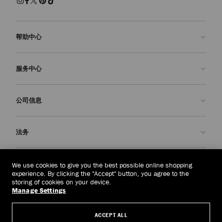
帮助中心
联系我们
服务中心
常见问题解答
查看订单状态">查看订单状态
预约服务
公司信息
提交退货
定制服务
查找精品店
护理与维修
关于我们
法务
送货
保修服务
我们的历史
退换货
JC 世界
隐私政策
越南
(₫)
We use cookies to give you the best possible online shopping
我们的影响与责任
条款与条件
experience. By clicking the "Accept" button, you agree to the
storing of cookies on your device.
我們的影響與責任
被遗忘权
Manage Settings
© 2026 Jimmy Choo
匠心工艺
主体访问请求表
ACCEPT ALL
职业生涯
公司政策