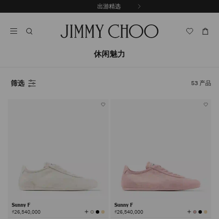
跳
出游精选
至
停
内
止
容
自
动
轮
休闲魅力
换
播
放
筛选
53
产品
Sunny F
Sunny F
查
查
₫26,540,000
₫26,540,000
看
看
所
所