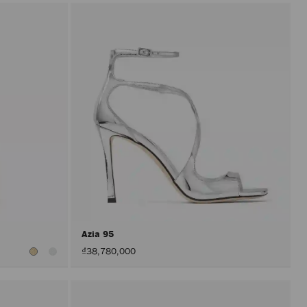
Azia 95
₫38,780,000