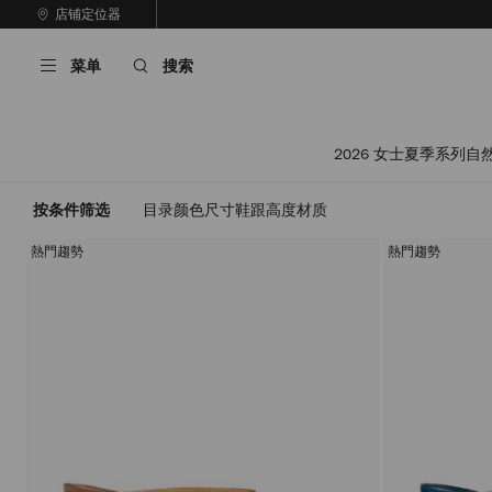
跳
店铺定位器
至
停
内
止
菜单
搜索
容
自
动
轮
换
2026 女士夏季系
播
放
按条件筛选
目录
颜色
尺寸
鞋跟高度
材质
熱門趨勢
熱門趨勢