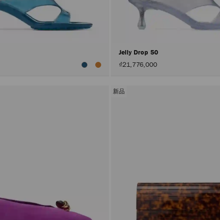
0
Jelly Drop 50
₫21,776,000
新品