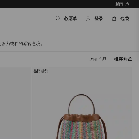
越南
(₫)
心愿单
登录
包袋
凝练为纯粹的感官意境。
216
产品
排序方式
应
用
熱門趨勢
筛
选
条
件，
内
容
将
在
不
重
新
加
载
页
面