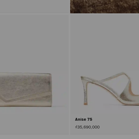
Anise 75
₫35,690,000