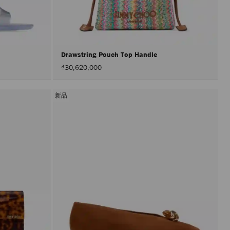
的
情
况
下
进
行
更
Drawstring Pouch Top Handle
新。
₫30,620,000
只
有
在
激
新品
活"应
用"按
钮
后
才
会
执
行
产
品
更
新。