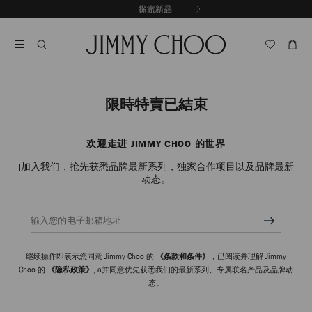
跳
探索新品
出游精选
至
停
内
止
容
自
动
轮
换
播
限時特賣已結束
放
欢迎走进 JIMMY CHOO 的世界
]加入我们，抢先获悉品牌最新系列，独家合作项目以及品牌最新
动态。
输入您的电子邮箱地址
继续操作即表示您同意 Jimmy Choo 的
《条款和条件》
，已阅读并理解 Jimmy
Choo 的
《隐私政策》
, a并同意优先获悉我们的最新系列、专属联名产品及品牌动
态。