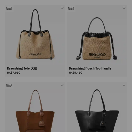
新品
新品
Drawstring Tote 大號
Drawstring Pouch Top Handle
HK$7,990
HK$5,490
新品