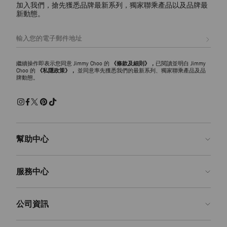
加入我們，搶先獲悉品牌最新系列，獨家聯乘產品以及品牌最
皮革托特包
新動態。
從光滑皮革、鱷魚紋皮到拋光漆皮材質，每款 Jimmy Choo 皮革托特包都
是精湛工藝與意大利匠心美學的絕妙呈現。實用易搭又精緻時髦，無論是
註册會員
日常使用還是優雅旅行，都是您的心儀之選。
拉菲草和絨面革托特包
繼續操作即表示您同意 Jimmy Choo 的
《條款及細則》，
已閱讀並明白 Jimmy
探索充滿浪漫氣息的拉菲草沙灘包和流蘇飾絨面革托特包，於不經意間盡
Choo 的
《私隱政策》，
並同意率先獲悉我們的最新系列、獨家聯乘產品及品
牌動態。
顯隨性自在的鬆弛感與波希米亞風情的迷人魅力。每款設計都爲您的造型
增添豐富質感層次，適合搭配夏季或週末造型，伴您輕鬆優雅出行。
標誌性托特包款式
探索 Diamond Hobo 和 Drawstring Tote 等系列現代經典單品，巧妙融合實
用功能與雕塑感輪廓，彰顯時尚品味與個性追求。經典設計搭配現代包
型，品牌標誌性細節設計凸顯品質追求，成就令人眼前一亮的精美單品。
幫助中心
顔色和款式選擇
聯絡我們
選擇濃郁朱古力色和奶油色等柔和色調搭配精緻日常造型，或可大膽嘗試
服務中心
鮮艶色彩，爲休閑造型增添時尚亮眼感。無論是上班、旅遊還是週末休
常見問題解答
閑，選擇設計師款女士托特包打造不同造型，都能盡顯輕鬆優雅又精緻時
查看訂單狀態
預約服務
髦。
公司資訊
申請退貨
定制服務
精品店
護理與維修
關於我們