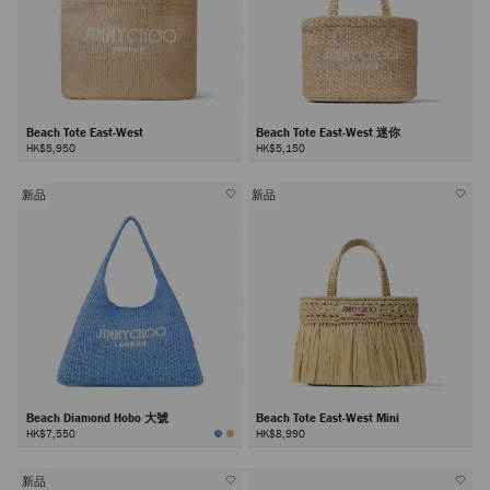
Beach Tote East-West
Beach Tote East-West 迷你
HK$5,950
HK$5,150
新品
新品
Beach Diamond Hobo 大號
Beach Tote East-West Mini
HK$7,550
HK$8,990
新品