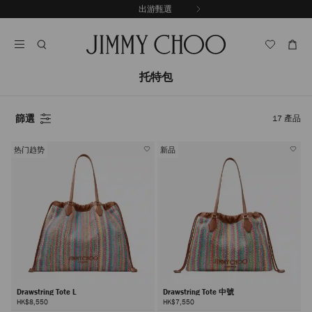
跳
探索新品
出游甄選
至
停
內
止
容
自
動
輪
托特包
播
篩選
17
產品
热门趋势
新品
Drawstring Tote L
Drawstring Tote 中號
HK$8,550
HK$7,550