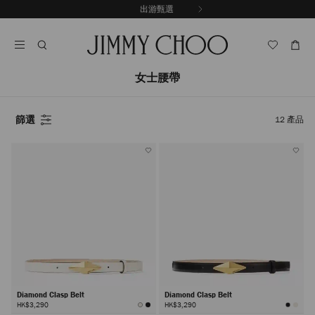
跳
探索新品
出游甄選
至
停
內
止
容
自
動
輪
女士腰帶
播
篩選
12
產品
Diamond Clasp Belt
Diamond Clasp Belt
HK$3,290
HK$3,290