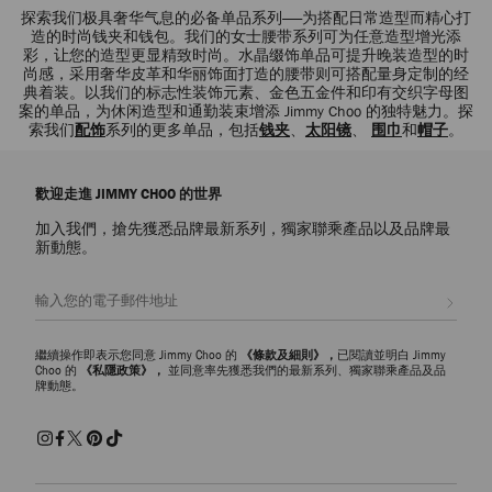
探索我们极具奢华气息的必备单品系列——为搭配日常造型而精心打
造的时尚钱夹和钱包。我们的女士腰带系列可为任意造型增光添
彩，让您的造型更显精致时尚。水晶缀饰单品可提升晚装造型的时
尚感，采用奢华皮革和华丽饰面打造的腰带则可搭配量身定制的经
典着装。以我们的标志性装饰元素、金色五金件和印有交织字母图
案的单品，为休闲造型和通勤装束增添 Jimmy Choo 的独特魅力。探
索我们
配饰
系列的更多单品，包括
钱夹
、
太阳镜
、
围巾
和
帽子
。
歡迎走進 JIMMY CHOO 的世界
加入我們，搶先獲悉品牌最新系列，獨家聯乘產品以及品牌最
新動態。
註册會員
繼續操作即表示您同意 Jimmy Choo 的
《條款及細則》，
已閱讀並明白 Jimmy
Choo 的
《私隱政策》，
並同意率先獲悉我們的最新系列、獨家聯乘產品及品
牌動態。