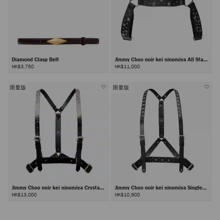
Diamond Clasp Belt
Jimmy Choo noir kei ninomiya All Stars
Harness
HK$3,750
HK$11,000
限量版
限量版
Jimmy Choo noir kei ninomiya Crystals
Jimmy Choo noir kei ninomiya Single
Harness
Star Harness
HK$13,000
HK$10,900