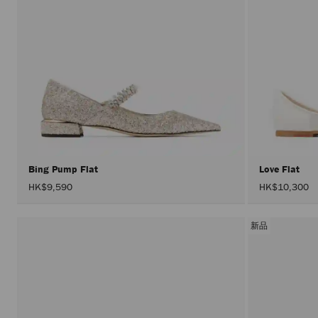
Bing Pump Flat
Love Flat
HK$9,590
HK$10,300
新品