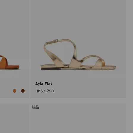
Ayla Flat
HK$7,290
新品