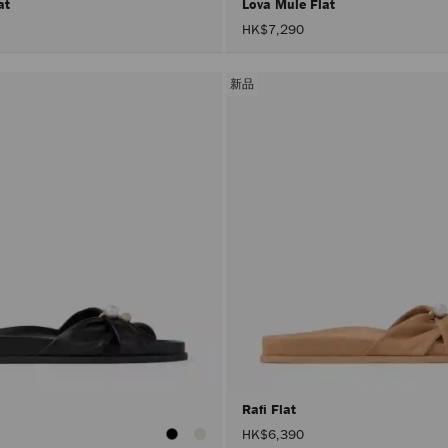
lat
Lova Mule Flat
HK$7,290
新品
Rafi Flat
HK$6,390