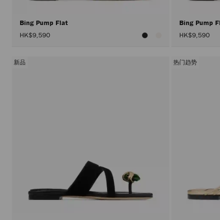
Bing Pump Flat
Bing Pump F
HK$9,590
HK$9,590
新品
热门趋势