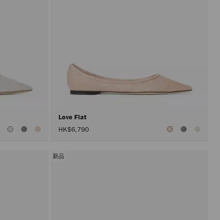
Love Flat
HK$6,790
新品