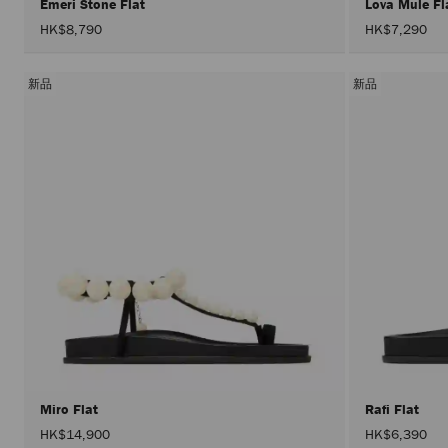
Emeri Stone Flat
Lova Mule F
HK$8,790
HK$7,290
新品
新品
Miro Flat
Rafi Flat
HK$14,900
HK$6,390