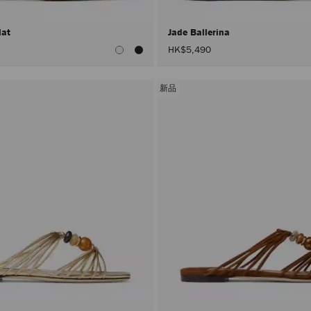
lat
Jade Ballerina
HK$5,490
新品