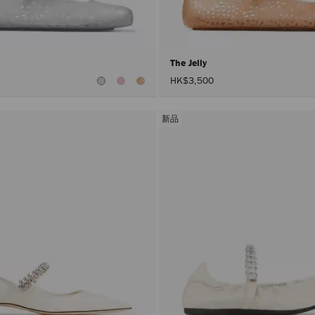
The Jelly
HK$3,500
新品