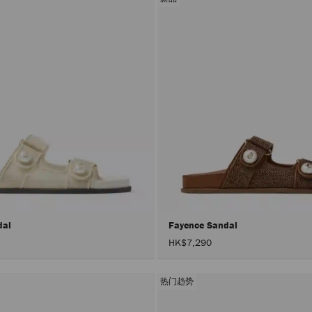
dal
Fayence Sandal
HK$7,290
热门趋势