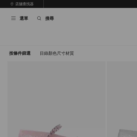
跳
店舖查找器
至
停
內
止
選單
搜尋
容
自
動
輪
播
按條件篩選
目錄
顏色
尺寸
材質