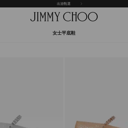
出游甄選
女士平底鞋