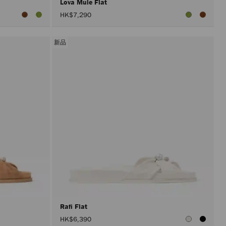
Lova Mule Flat
HK$7,290
新品
Rafi Flat
HK$6,390