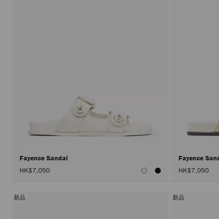
Fayence Sandal
Fayence San
HK$7,050
HK$7,050
新品
新品