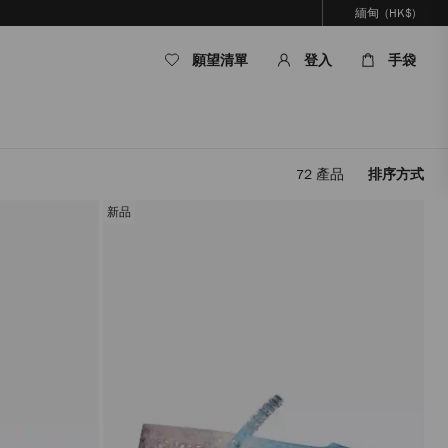
緬甸
(HK$)
願望清單
登入
手袋
72
產品
排序方式
套
用
新品
篩
選
條
件，
內
容
將
被
更
新，
而
無
需
重
新
載