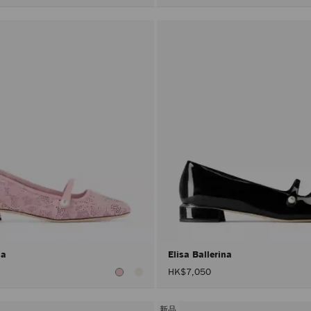
ina
Elisa Ballerina
HK$7,050
新品