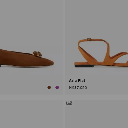
Ayla Flat
HK$7,050
新品