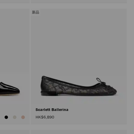
新品
Scarlett Ballerina
HK$6,890