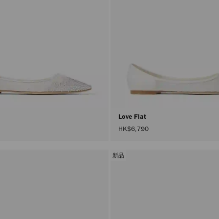
Love Flat
HK$6,790
新品