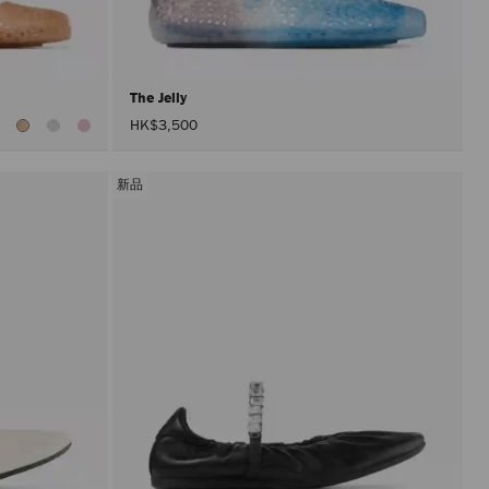
入
頁
面。
只
有
在
The Jelly
啟
HK$3,500
用
「套
用」
按
新品
鈕
後，
才
會
執
行
產
品
更
新。