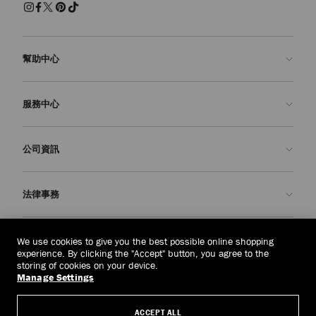
幫助中心
聯絡我們
服務中心
常見問題解答
查看訂單狀態
預約服務
公司資訊
申請退貨
定制服務
精品店
護理與維修
關於我們
法律事務
送貨
保修服務
我們的歷史
退貨或換貨
JC 世界
私隱政策
緬甸
(HK$)
We use cookies to give you the best possible online shopping
我們的影響與責任
條款與條件
experience. By clicking the "Accept" button, you agree to the
storing of cookies on your device.
我們的影響
被遺忘權
Manage Settings
© 2026 Jimmy Choo
匠心工藝
主體存取請求表
ACCEPT ALL
職業生涯
公司政策