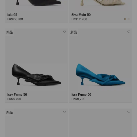
Ixia 95
Siva Mule 50
HK$22,700
HK$12,200
新品
新品
Issy Pump 50
Issy Pump 50
HK$8,790
HK$8,790
新品