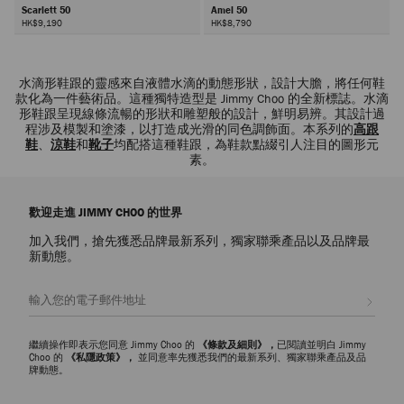
Scarlett 50
Amel 50
HK$9,190
HK$8,790
下
一
水滴形鞋跟的靈感來自液體水滴的動態形狀，設計大膽，將任何鞋
頁
款化為一件藝術品。這種獨特造型是 Jimmy Choo 的全新標誌。水滴
形鞋跟呈現線條流暢的形狀和雕塑般的設計，鮮明易辨。其設計過
程涉及模製和塗漆，以打造成光滑的同色調飾面。本系列的
高跟
鞋
、
涼鞋
和
靴子
均配搭這種鞋跟，為鞋款點綴引人注目的圖形元
素。
歡迎走進 JIMMY CHOO 的世界
加入我們，搶先獲悉品牌最新系列，獨家聯乘產品以及品牌最
新動態。
註册會員
繼續操作即表示您同意 Jimmy Choo 的
《條款及細則》，
已閱讀並明白 Jimmy
Choo 的
《私隱政策》，
並同意率先獲悉我們的最新系列、獨家聯乘產品及品
牌動態。