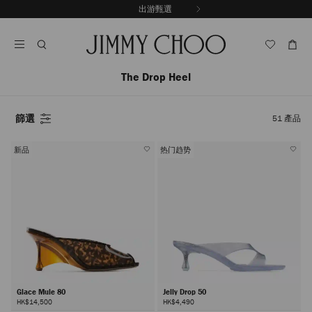
跳
出游甄選
至
停
內
止
容
自
動
輪
The Drop Heel
播
篩選
51
產品
新品
热门趋势
Glace Mule 80
Jelly Drop 50
HK$14,500
HK$4,490