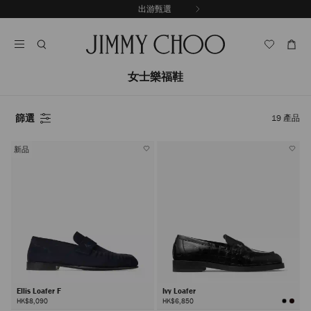
跳
出游甄選
至
停
內
止
容
自
動
輪
女士樂福鞋
播
篩選
19
產品
新品
Ellis Loafer F
Ivy Loafer
HK$8,090
HK$6,850