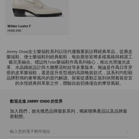
Wilder Loafer F
HK$8,690
Jimmy Choo女士樂福鞋系列以現代優雅重新詮釋經典單品，從麂皮
樂福鞋、便士樂福鞋到經典船鞋，每款廓形皆將多樣風格與精湛工
藝完美融合。標誌性Tylor樂福鞋作爲系列核心，推出光滑拋光皮
革、水晶鑲嵌設計與大膽壓花蛇紋等多重版本。無論是作爲日常穿
搭的皮革樂福鞋，還是提升造型感的高跟晚裝款式，該系列均彰顯
品牌對簡約奢華風尚的當代解讀。探索從通勤正裝到休閒着裝皆宜
的永恆經典與革新之作，體驗自如切換場合的摩登風範。
歡迎走進 JIMMY CHOO 的世界
加入我們，搶先獲悉品牌最新系列，獨家聯乘產品以及品牌最
新動態。
註册會員