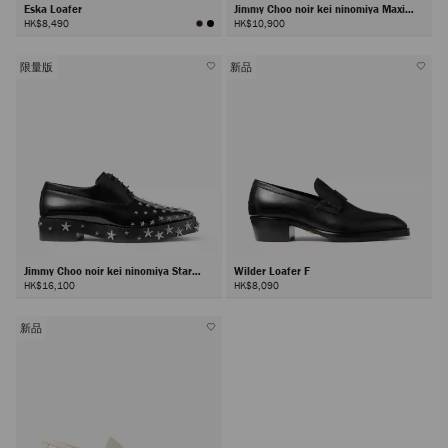
Eska Loafer
Jimmy Choo noir kei ninomiya Maxi
Loafer
HK$8,490
HK$10,900
限量版
新品
Jimmy Choo noir kei ninomiya Star
Wilder Loafer F
Shoe
HK$16,100
HK$8,090
新品