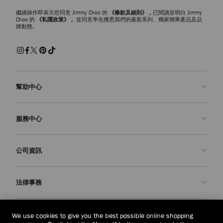
繼續操作即表示您同意 Jimmy Choo 的
《條款及細則》，
已閱讀並明白 Jimmy
Choo 的
《私隱政策》，
並同意率先獲悉我們的最新系列、獨家聯乘產品及品
牌動態。
幫助中心
聯絡我們
服務中心
常見問題解答
查看訂單狀態
預約服務
公司資訊
申請退貨
定制服務
精品店
護理與維修
關於我們
法律事務
送貨
保修服務
我們的歷史
退貨或換貨
JC 世界
私隱政策
緬甸
(HK$)
We use cookies to give you the best possible online shopping
我們的影響與責任
條款與條件