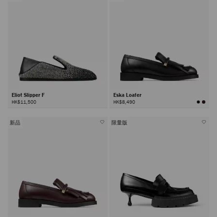
Eliot Slipper F
Eska Loafer
HK$11,500
HK$8,490
新品
限量版