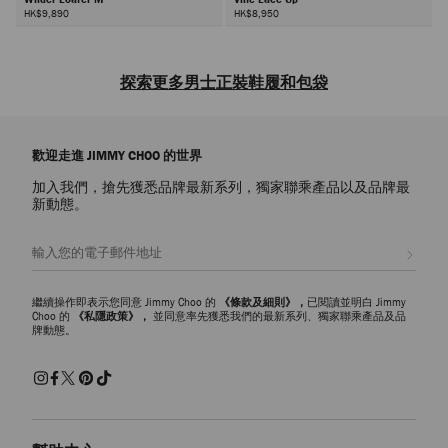
HK$9,890
HK$8,950
探索更多男士正裝鞋履和包袋
品牌男士正裝鞋履系列，精緻有型、奢雅典範，選用皮革、絨面革和絲絨
等材質精心製作，多種經典顔色和款式可供選擇，包括男士樂福鞋、男士
歡迎走進 JIMMY CHOO 的世界
孟克鞋和男士牛津鞋。無論是打造婚禮造型還是提升週末穿搭時尚感，您
都可以在品牌男士鞋履系列中找到心儀潮履。
加入我們，搶先獲悉品牌最新系列，獨家聯乘產品以及品牌最
新動態。
男士婚禮鞋履
深入探索
婚禮系列
，本系列男士鞋履賦予傳統款式現代風尚設計，是新
註册會員
郎和賓客的心儀之選。吸睛細閃鞋面、耀目水晶裝飾和別緻鉚釘細節，爲
經典新郎鞋履增添大膽時尚感，打造別具風格的帥氣造型。
繼續操作即表示您同意 Jimmy Choo 的
《條款及細則》，
已閱讀並明白 Jimmy
男士休閑經典鞋履
Choo 的
《私隱政策》，
並同意率先獲悉我們的最新系列、獨家聯乘產品及品
牌動態。
品牌標誌性風格在男士奢雅
運動鞋
系列煥新呈現，精美裝飾巧意點綴，
奢雅風尚融入運動美學，打造個性時尚運動潮履。經典款式時尚升級，盡
顯優雅氣質，如男士樂福鞋、男士牛津鞋和男士孟克鞋；匠心精製經久時
尚廓形，適合搭配正裝造型或是休閑穿搭，時刻讓您彰顯不凡品味。