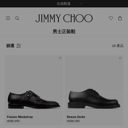
跳
探索新品
出游甄選
至
停
內
止
容
自
動
輪
男士正裝鞋
播
篩選
16
產品
Finnion Monkstrap
Rowan Derby
HK$8,950
HK$8,090