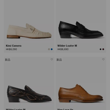
Kimi Camera
Wilder Loafer M
HK$8,090
HK$8,690
新品
新品
Wilder Loafer M
Vine Lace Up