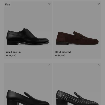
新品
Vine Lace Up
Ellis Loafer M
HK$8,490
HK$8,090