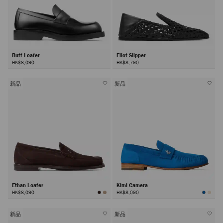
Buff Loafer
Eliot Slipper
HK$8,090
HK$8,790
新品
新品
Ethan Loafer
Kimi Camera
HK$8,090
HK$8,090
新品
新品