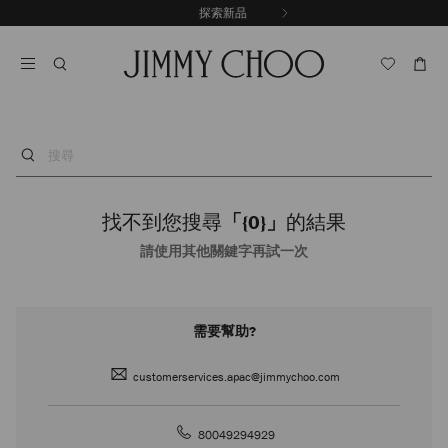
跳
探索新品
出游甄選
至
停
內
止
容
自
動
輪
播
搜
尋
找不到您搜尋
「{0}」
的結果
請使用其他關鍵字再試一次
需要幫助?
customerservices.apac@jimmychoo.com
80049294929