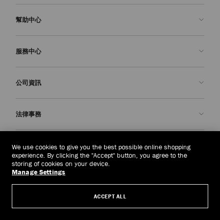
幫助中心
聯絡我們
服務中心
常見問題解答
查看訂單狀態
預約服務
公司資訊
申請退貨
定制服務
精品店
護理與維修
關於我們
法律事務
送貨
保修服務
我們的歷史
退貨或換貨
JC 世界
私隱政策
緬甸
(HK$)
We use cookies to give you the best possible online shopping
我們的影響與責任
條款與條件
experience. By clicking the "Accept" button, you agree to the
storing of cookies on your device.
我們的影響
被遺忘權
Manage Settings
© 2026 Jimmy Choo
匠心工藝
主體存取請求表
ACCEPT ALL
職業生涯
公司政策
管理 Cookies