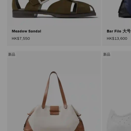
Meadow Sandal
Bar Filo 大
HK$7,550
HK$13,600
新品
新品