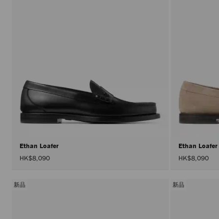
Ethan Loafer
Ethan Loafe
HK$8,090
HK$8,090
新品
新品