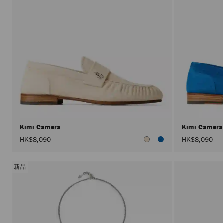
Kimi Camera
Kimi Camer
HK$8,090
HK$8,090
新品