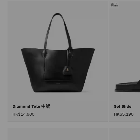
新品
Diamond Tote 中號
Sol Slide
HK$14,900
HK$5,190