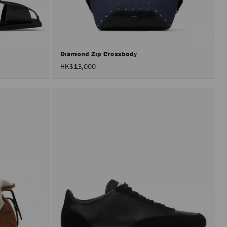
載
入
頁
面。
只
有
在
Diamond Zip Crossbody
啟
HK$13,000
用
「套
用」
按
鈕
後，
才
會
執
行
產
品
更
新。