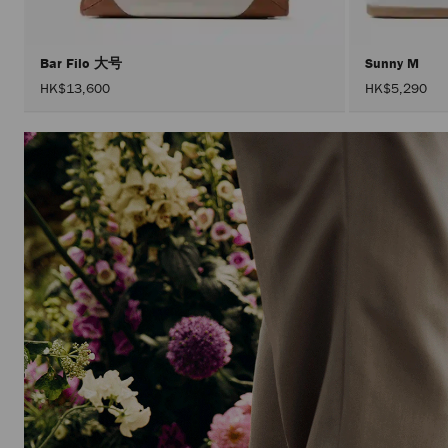
Bar Filo 大号
Sunny M
HK$13,600
HK$5,290