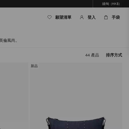
緬甸
(HK$)
願望清單
登入
手袋
經典英倫風尚。
44
產品
排序方式
套
用
新品
篩
選
條
件，
內
容
將
被
更
新，
而
無
需
重
新