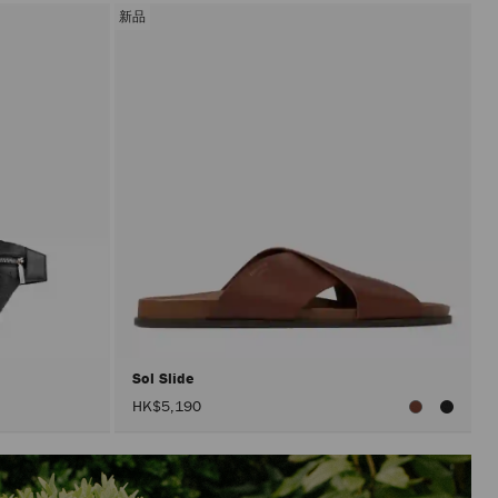
新品
Sol Slide
HK$5,190