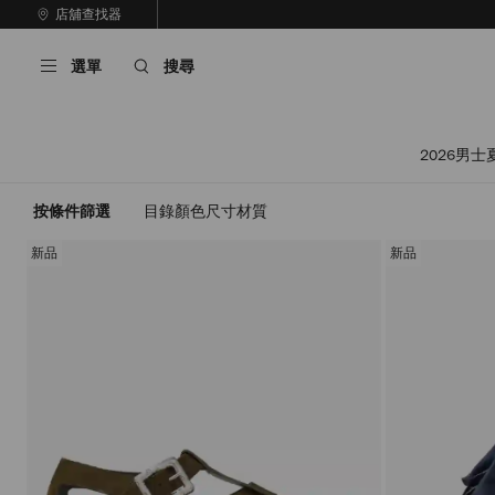
跳
店舖查找器
至
停
內
止
選單
搜尋
容
自
動
輪
播
2026男士
按條件篩選
目錄
顏色
尺寸
材質
新品
新品