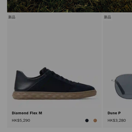
新品
新品
Diamond Flex M
Dune P
HK$5,290
HK$3,280