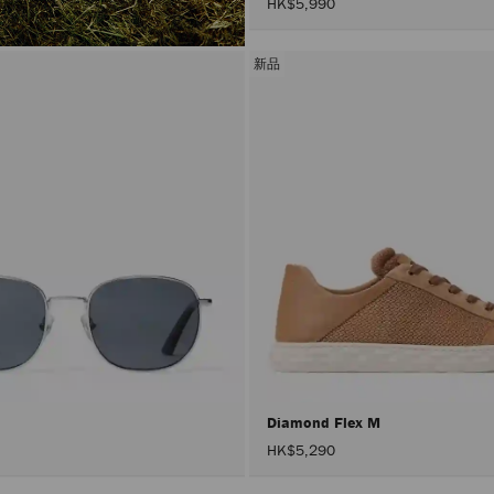
HK$5,990
新品
Diamond Flex M
HK$5,290