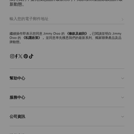
新動態。
註册會員
繼續操作即表示您同意 Jimmy Choo 的
《條款及細則》，
已閱讀並明白 Jimmy
Choo 的
《私隱政策》，
並同意率先獲悉我們的最新系列、獨家聯乘產品及品
牌動態。
幫助中心
聯絡我們
服務中心
常見問題解答
查看訂單狀態
預約服務
公司資訊
申請退貨
定制服務
精品店
護理與維修
關於我們