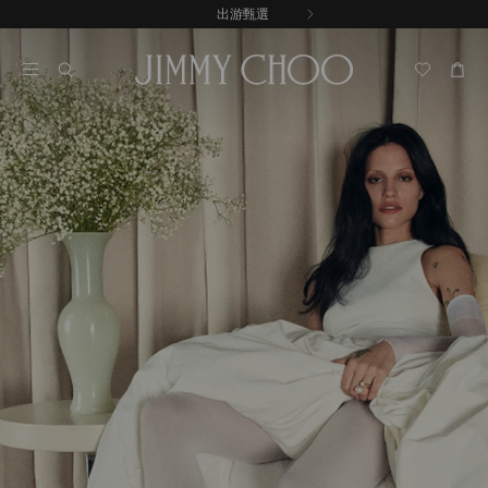
跳
出游甄選
至
停
內
止
容
自
動
輪
播