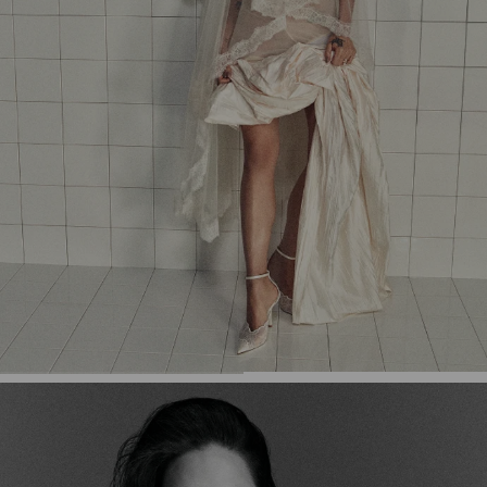
停
止
自
動
輪
播