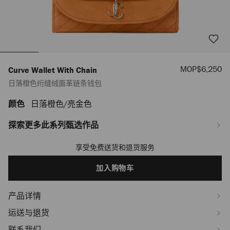
销
MOP$6,250
Curve Wallet With Chain
售
日落橙色绗缝绒面革链条钱包
价
格
颜色
日落橙色/亮金色
https://www.jimmychoo.com/mo/zh_MO/%E5%A5%B3%E5%A3%AB/%E9%8
wallet-
with-
探索更多此系列甄选作品
chain/%E6%97%A5%E8%90%BD%E6%A9%99%E8%89%B2%E7%BB%97%E
J000185990001.html
享受免费送货和退货服务
Add
to
cart
加入购物车
options
产品详情
运送与退货
联系我们