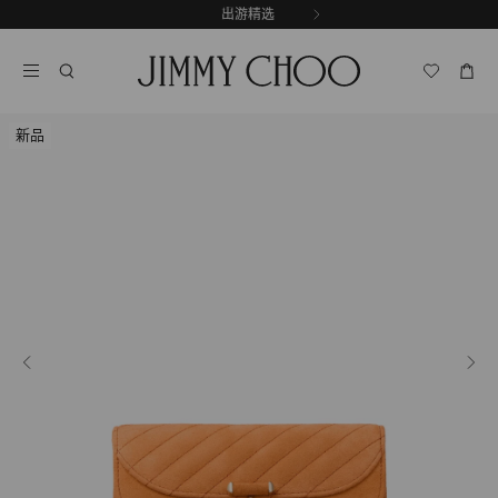
跳
探索新品
出游精选
至
停
内
止
容
自
动
轮
新品
换
播
放