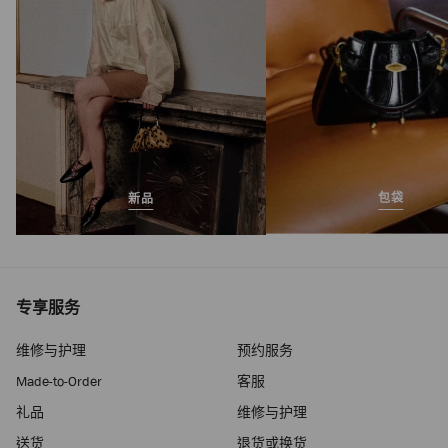
包袋
新品
专享服务
维修与护理
预约服务
Made-to-Order
客服
礼品
维修与护理
送货
退货或换货