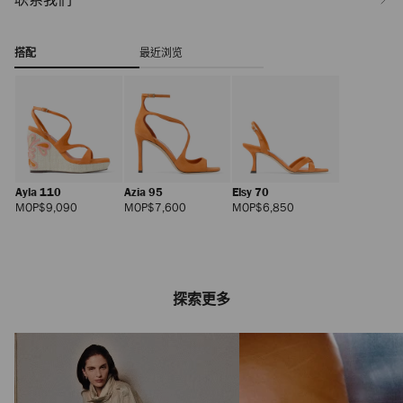
搭配
最近浏览
Ayla 110
Azia 95
Elsy 70
正
正
正
MOP$9,090
MOP$7,600
MOP$6,850
常
常
常
价
价
价
格
格
格
探索更多
Curve Wallet With
Chain
正
MOP$6,250
常
价
格