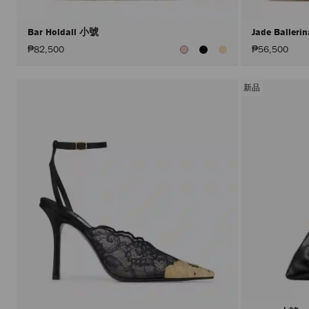
Bar Holdall 小號
Jade Balleri
₱82,500
₱56,500
新品