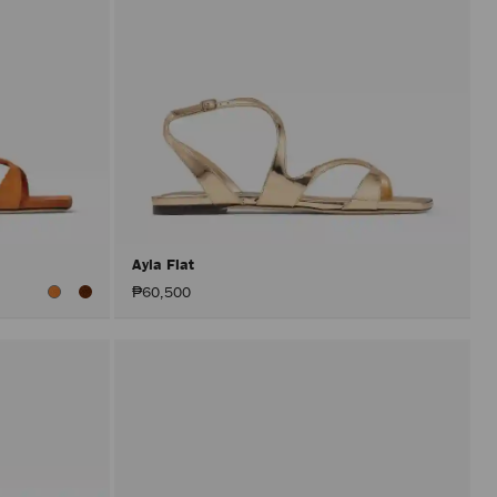
Ayla Flat
₱60,500