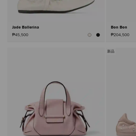
Jade Ballerina
Bon Bon
₱45,500
₱204,500
新品