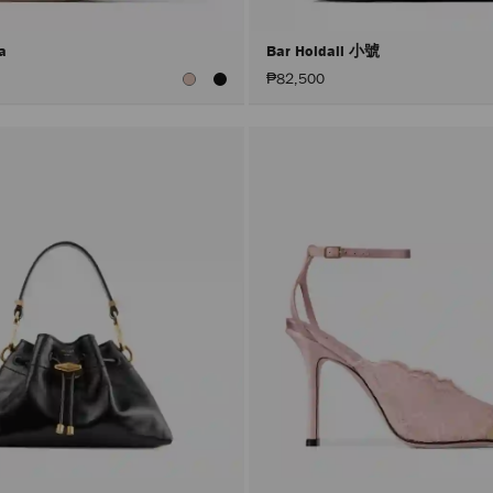
na
Bar Holdall 小號
₱82,500