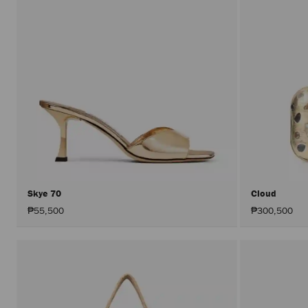
Skye 70
Cloud
₱55,500
₱300,500