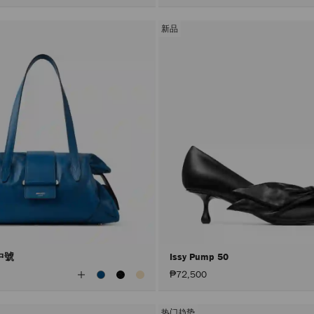
新品
l 中號
Issy Pump 50
查
₱72,500
看
所
有
顏
热门趋势