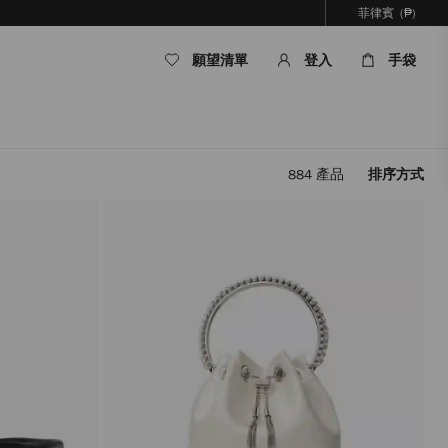
菲律賓
(₱)
願望清單
登入
手袋
884
產品
排序方式
套
用
篩
選
條
件，
內
容
將
被
更
新，
而
無
需
重
新
載