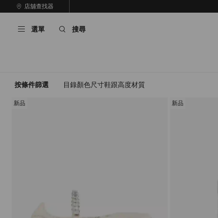
跳
店舖查找器
至
停
內
止
選單
搜尋
容
自
動
輪
播
按條件篩選
目錄
顏色
尺寸
鞋跟高度
材質
新品
新品