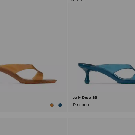
色
0
Jelly Drop 50
₱37,000