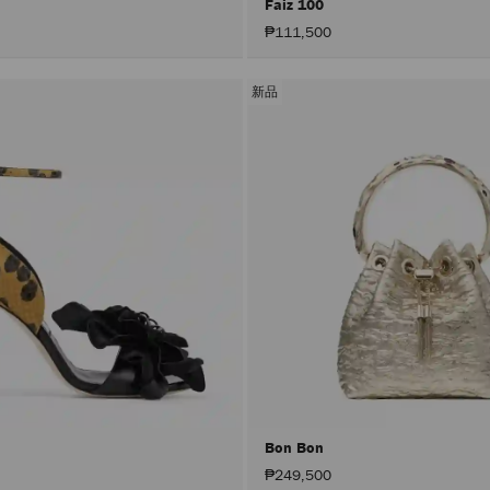
Faiz 100
₱111,500
新品
Bon Bon
₱249,500