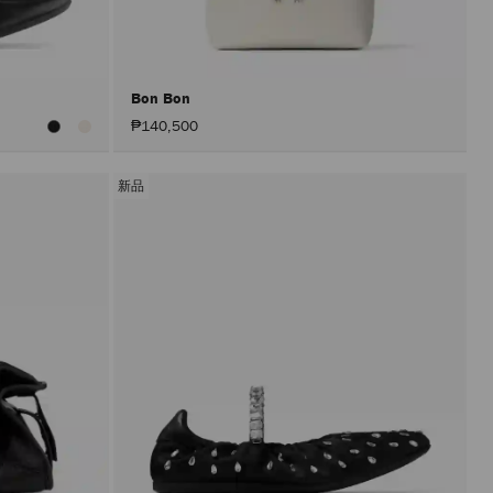
入
頁
面。
只
有
在
Bon Bon
啟
₱140,500
用
「套
用」
按
新品
鈕
後，
才
會
執
行
產
品
更
新。