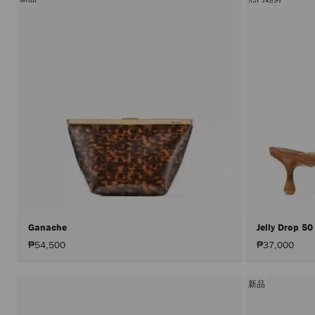
Ganache
Jelly Drop 5
₱54,500
₱37,000
新品