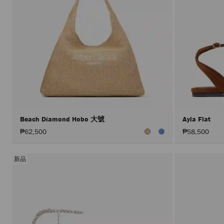
Beach Diamond Hobo 大號
Ayla Flat
₱62,500
₱58,500
新品