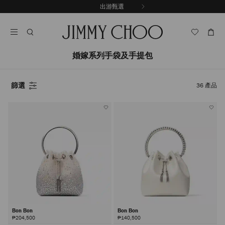
跳
出游甄選
至
停
內
止
容
自
動
輪
婚嫁系列手袋及手提包
播
篩選
36
產品
Bon Bon
Bon Bon
₱204,500
₱140,500