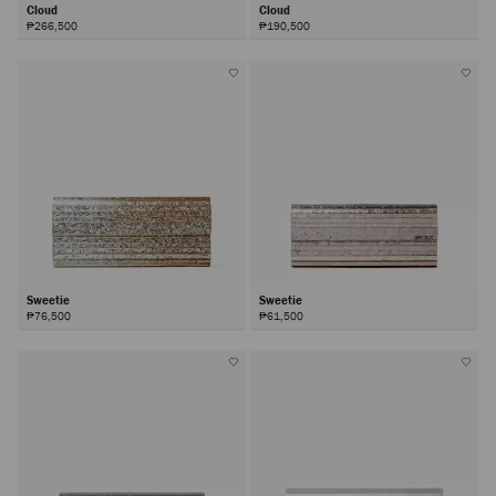
Cloud
Cloud
₱266,500
₱190,500
Sweetie
Sweetie
₱76,500
₱61,500