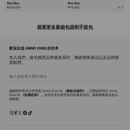
Bon Bon
Bon Bon
₱318,500
₱79,500
探索更多新娘包袋和手提包
在品牌
新娘精品店
裏探索婚禮包袋，爲新娘、
伴娘
、新娘的媽媽和賓客
挑選理想的搭配單品。標誌性珍珠和水晶裝飾散發著熠熠迷人魅力和精緻
歡迎走進 JIMMY CHOO 的世界
奢貴氣質。可拆卸肩帶的多功能設計可將手提包變成實用斜挎款式，讓您
隨心打造婚禮活動的時尚造型。手工打造的巧工細節成就精緻時髦風格，
加入我們，搶先獲悉品牌最新系列，獨家聯乘產品以及品牌最
即使在婚禮之後您也會對其倍加珍惜喜愛。
新動態。
新娘手提包和迷你包
註册會員
從優雅迷你包到標誌性
手提包
，專爲婚禮造型設計的系列手袋以經典設
計搭配現代廓形，讓您處處流露迷人個性魅力。時髦的信封手提包和袖珍
小巧的晚裝包是永恒的優雅款式。也可選擇滿綴珍珠的緞面包袋，與經典
繼續操作即表示您同意 Jimmy Choo 的
《條款及細則》，
已閱讀並明白 Jimmy
的新娘造型相映生輝，凸顯優雅奢貴氣質。充滿光澤和金屬感的包袋也適
Choo 的
《私隱政策》，
並同意率先獲悉我們的最新系列、獨家聯乘產品及品
牌動態。
合搭配現代新娘造型，並為每位賓客的婚禮裝扮增添時尚之感。