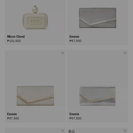
Micro Cloud
Emmie
₱131,500
₱57,500
Emmie
Emmie
₱57,500
₱57,500
新品