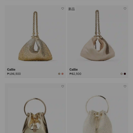
新品
Callie
Callie
₱196,500
₱82,500