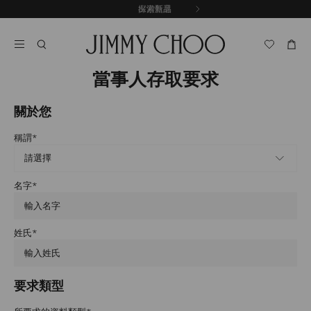
跳
探索新品
出游甄選
至
停
內
止
容
自
動
輪
當事人存取要求
播
關於您
稱謂
*
名字
*
姓氏
*
要求類型