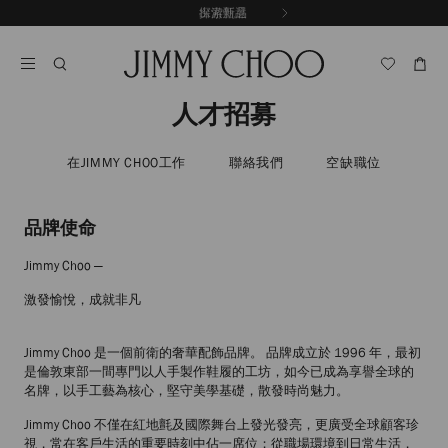
跳
探索新品
出游甄選
至
停
內
止
容
自
動
輪
人才招募
播
在JIMMY CHOO工作
聯絡我們
空缺職位
品牌使命
Jimmy Choo —
激發愉悅，成就非凡
Jimmy Choo 是一個前衛的奢華配飾品牌。 品牌成立於 1996 年，最初
是倫敦東部一間專門以人手製作鞋履的工坊，如今已成為享譽全球的
名牌，以手工藝為核心，堅守美學基礎，散發時尚魅力。
Jimmy Choo 不僅在紅地氈及國際舞台上發光發亮，更廣受全球顧客珍
視，常在客戶生活的重要時刻中佔一席位；從職場環境到日常生活，