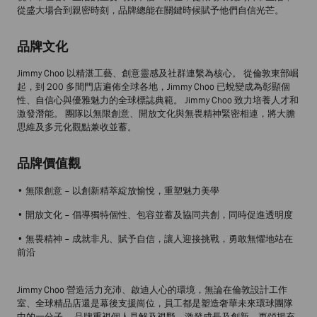
從盛大場合到親密時刻，品牌總能在關鍵時候賦予他們自信光芒。
品牌文化
Jimmy Choo 以精湛工藝、創意靈感及社群連繫為核心。 從倫敦東部崛
起，到 200 多間門店遍佈全球各地，Jimmy Choo 已蛻變成為彰顯個
性、自信心與優雅魅力的全球標誌典範。 Jimmy Choo 致力培養人才和
激發潛能。 團隊以無限創意、開放文化與無畏精神緊密相連，將大膽
思維及多元化觀點兼收並蓄。
品牌價值觀
• 無限創意 – 以創新精萃綻放愉悅，重塑魅力美學
• 開放文化 – 倡導獨特個性、包容並蓄及協同共創，同時促進透明度
• 無畏精神 – 成就非凡、賦予自信，讓人迎接挑戰，勇敢無懼地站在
前沿
Jimmy Choo 營造活力充沛、啟迪人心的環境，無論在倫敦設計工作
室、全球精品店還是幕後支援崗位，員工都是塑造奢華未來環球團隊
中的一分子。 品牌重視個人見解及視野，激發成長及創新，更頌揚充