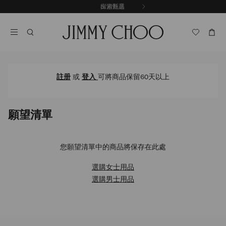
跳
探索新品
出游甄選
至
停
內
止
容
自
動
輪
播
註册
或
登入
可將商品保留60天以上
願望清單
您願望清單中的商品將保存在此處
選購女士用品
選購男士用品