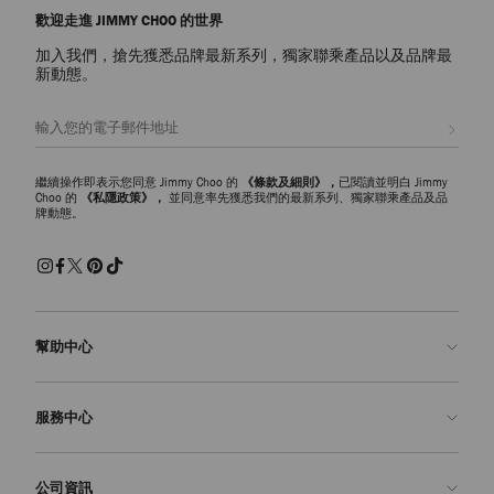
歡迎走進 JIMMY CHOO 的世界
加入我們，搶先獲悉品牌最新系列，獨家聯乘產品以及品牌最
新動態。
註册會員
繼續操作即表示您同意 Jimmy Choo 的
《條款及細則》，
已閱讀並明白 Jimmy
Choo 的
《私隱政策》，
並同意率先獲悉我們的最新系列、獨家聯乘產品及品
牌動態。
幫助中心
聯絡我們
服務中心
常見問題解答
查看訂單狀態
預約服務
公司資訊