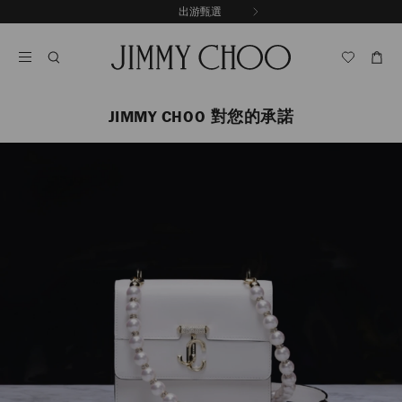
跳
出游甄選
至
停
內
止
容
自
動
輪
播
JIMMY CHOO 對您的承諾