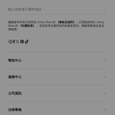
註册會員
繼續操作即表示您同意 Jimmy Choo 的
《條款及細則》，
已閱讀並明白 Jimmy
Choo 的
《私隱政策》，
並同意率先獲悉我們的最新系列、獨家聯乘產品及品
牌動態。
幫助中心
聯絡我們
服務中心
常見問題解答
查看訂單狀態
預約服務
公司資訊
申請退貨
定制服務
精品店
護理與維修
關於我們
法律事務
送貨
保修服務
我們的歷史