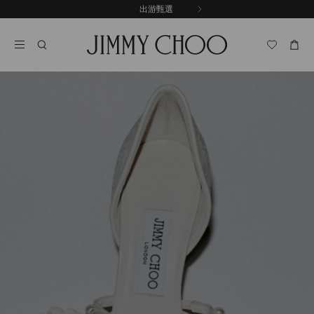
跳
出游甄選
至
停
內
止
容
自
動
輪
播