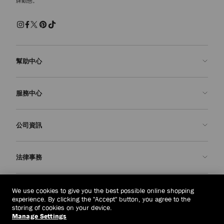
牌動態。
幫助中心
聯絡我們
服務中心
常見問題解答
查看訂單狀態
預約服務
公司資訊
申請退貨
定制服務
精品店
護理與維修
關於我們
法律事務
送貨
保修服務
我們的歷史
退貨或換貨
JC 世界
私隱政策
菲律賓
(₱)
We use cookies to give you the best possible online shopping
我們的影響與責任
條款與條件
experience. By clicking the "Accept" button, you agree to the
storing of cookies on your device.
我們的影響
被遺忘權
Manage Settings