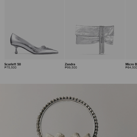
Scarlett 50
Zandra
Micro 
正
正
₱75,500
₱99,500
₱84,50
價
價