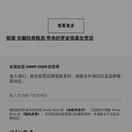
查看更多
探索 衣橱经典甄选 带来的更多惊喜欣赏适
合各种穿搭的精选代表作和 Jimmy Choo Icons 经典单品。 探索衣橱
经典，包括理想的尖头高跟鞋、个性凉鞋、雕塑般的运动鞋和随性
别致的包袋款式——我们每季都会以奢华饰面和多姿多彩的设计，令
欢迎走进 JIMMY CHOO 的世界
作品焕然一新。 这些单品散发永恒魅力，已成为 Jimmy Choo 的经
典杰作。
加入我们，抢先获悉品牌最新系列，独家合作项目以及品牌最
新动态。
注册会员
继续操作即表示您同意 Jimmy Choo 的
《条款和条件》
，已阅读并理解 Jimmy
Choo 的
《隐私政策》，
并同意优先获悉我们的最新系列、专属联名产品及品
牌动态。