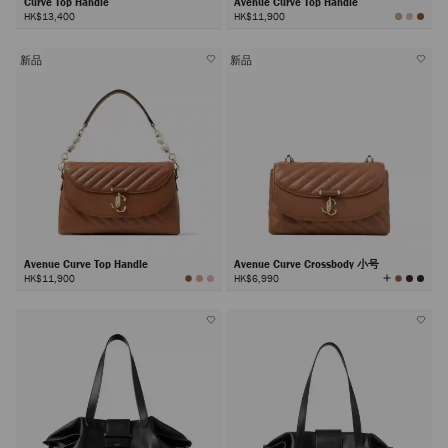
Curve Top Handle
Avenue Curve Top Handle
HK$13,400
HK$11,900
新品
新品
Avenue Curve Top Handle
Avenue Curve Crossbody 小号
查
HK$11,900
HK$6,990
看
所
有
颜
色