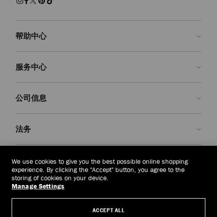
帮助中心
联系我们
服务中心
常见问题解答
查看订单状态">查看订单状态
预约服务
公司信息
提交退货
定制服务
查找精品店
护理与维修
关于我们
法务
送货
保修服务
我们的历史
退换货
JC 世界
隐私政策
东帝汶
(HK$)
We use cookies to give you the best possible online shopping
我们的影响与责任
条款与条件
experience. By clicking the "Accept" button, you agree to the
storing of cookies on your device.
我們的影響與責任
被遗忘权
Manage Settings
© 2026 Jimmy Choo
匠心工艺
主体访问请求表
ACCEPT ALL
职业生涯
公司政策