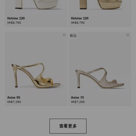
Heloise 120
Heloise 120
HK$8,790
HK$8,790
新品
Anise 95
Anise 75
HK$7,290
HK$7,290
查看更多