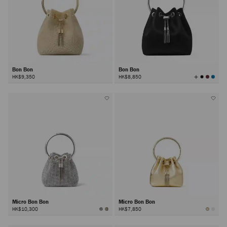
Bon Bon
Bon Bon
查
HK$9,350
HK$8,850
看
所
有
颜
色
Micro Bon Bon
Micro Bon Bon
HK$10,300
HK$7,850