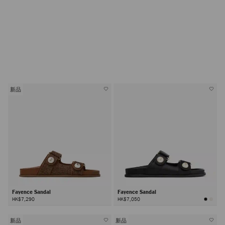
新品
Fayence Sandal
Fayence Sandal
HK$7,290
HK$7,050
新品
新品