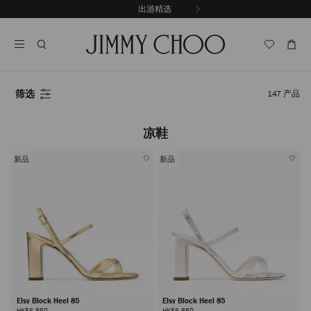
跳
出游精选
至
停
内
止
容
自
动
轮
换
筛选
147
产品
播
放
凉鞋
新品
新品
Elsy Block Heel 85
Elsy Block Heel 85
HK$6,850
HK$6,850