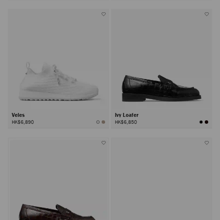
Veles
Ivy Loafer
HK$6,890
HK$6,850