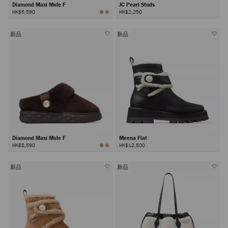
Diamond Maxi Mule F
JC Pearl Studs
HK$5,590
HK$2,250
新品
新品
Diamond Maxi Mule F
Meena Flat
HK$5,590
HK$12,500
新品
新品