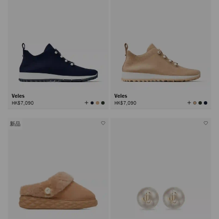
Veles
Veles
查
查
HK$7,090
HK$7,090
看
看
所
所
有
有
顏
顏
色
色
新品