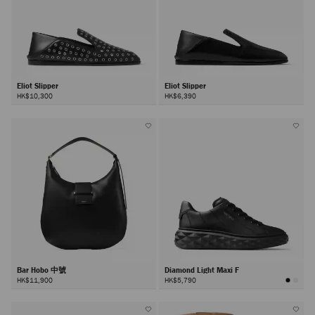
Eliot Slipper
Eliot Slipper
HK$10,300
HK$6,390
Bar Hobo 中號
Diamond Light Maxi F
HK$11,900
HK$5,790