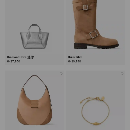
Diamond Tote 迷你
Biker Mid
HK$7,850
HK$9,890