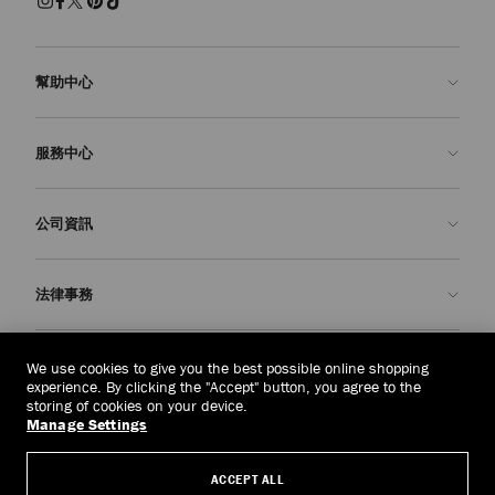
幫助中心
聯絡我們
服務中心
常見問題解答
查看訂單狀態
預約服務
公司資訊
申請退貨
定制服務
精品店
護理與維修
關於我們
法律事務
送貨
保修服務
我們的歷史
退貨或換貨
JC 世界
私隱政策
中國台灣
(HK$)
We use cookies to give you the best possible online shopping
我們的影響與責任
條款與條件
experience. By clicking the "Accept" button, you agree to the
storing of cookies on your device.
我們的影響
被遺忘權
Manage Settings
© 2026 Jimmy Choo
匠心工藝
主體存取請求表
ACCEPT ALL
職業生涯
公司政策