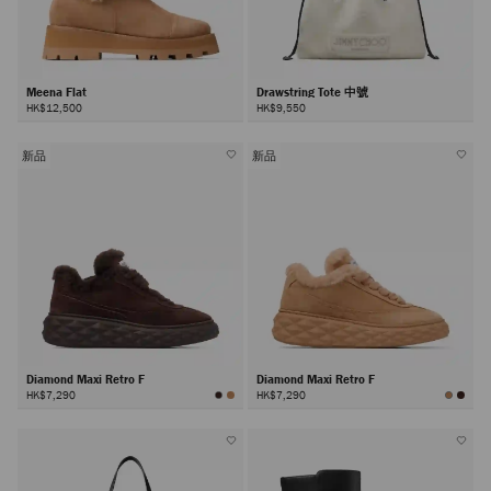
Meena Flat
Drawstring Tote 中號
HK$12,500
HK$9,550
新品
新品
Diamond Maxi Retro F
Diamond Maxi Retro F
HK$7,290
HK$7,290