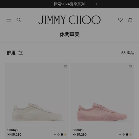
跳
探索2024夏季系列
上
至
停
一
內
止
張
容
自
投
動
影
輪
休閒華美
片
播
篩選
53
產品
Sunny F
Sunny F
查
查
HK$5,290
HK$5,290
看
看
所
所