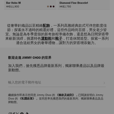
Bar Hobo M
Diamond Fine Bracelet
HK$11,900
HK$2,750
下
一
頁
從奢華針織品以至精緻
配飾
，一系列高雅經典款式可伴您歡度佳
節：探索永不過時的精選好禮，這些作品時尚百搭，男女老少皆
宜。無論是為冬季度假的新奇旅程準備衣飾，還是想為日間穿搭帶
來嶄新演繹，挑選特色
運動鞋
和
靴子
，打造休閒造型。探索一系列
適合送給男女的奢華禮物，讓對方的穿搭增添魅力。
歡迎走進 JIMMY CHOO 的世界
加入我們，搶先獲悉品牌最新系列，獨家聯乘產品以及品牌最
新動態。
註册會員
繼續操作即表示您同意 Jimmy Choo 的
《條款及細則》，
已閱讀並明白 Jimmy
Choo 的
《私隱政策》，
並同意率先獲悉我們的最新系列、獨家聯乘產品及品
牌動態。