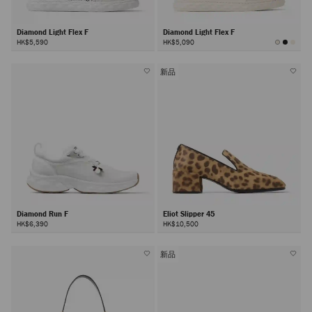
Diamond Light Flex F
Diamond Light Flex F
HK$5,590
HK$5,090
新品
Diamond Run F
Eliot Slipper 45
HK$6,390
HK$10,500
新品