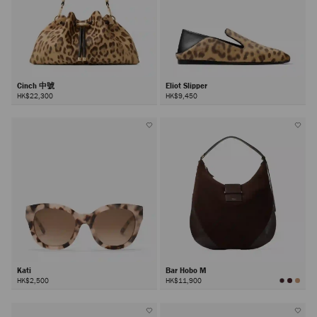
Cinch 中號
Eliot Slipper
HK$22,300
HK$9,450
Kati
Bar Hobo M
HK$2,500
HK$11,900