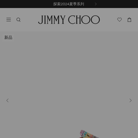
跳
探索2024夏季系列
上
至
停
一
內
止
張
容
自
投
動
影
輪
片
新品
播