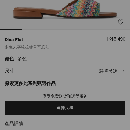
優
HK$5,490
Dina Flat
惠
多色人字紋拉菲草平底鞋
價
顏色
多色
https://www.jimmychoo.com/tw/hy_TW/%E5%A5%B3%E5%A3%AB/%E9%9E
flat/%E5%A4%9A%E8%89%B2%E4%BA%BA%E5%AD%97%E7%B4%8B%E6%
DINAFLATKXT000064.html
尺寸
選擇尺碼
探索更多此系列甄選作品
享受免费送货和退货服务
Add
to
cart
選擇尺碼
options
產品詳情