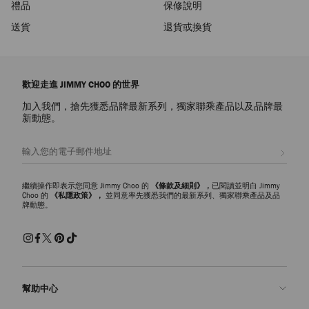
禮品
保修說明
送貨
退貨或換貨
歡迎走進 JIMMY CHOO 的世界
加入我們，搶先獲悉品牌最新系列，獨家聯乘產品以及品牌最
新動態。
註册會員
繼續操作即表示您同意 Jimmy Choo 的
《條款及細則》，
已閱讀並明白 Jimmy
Choo 的
《私隱政策》，
並同意率先獲悉我們的最新系列、獨家聯乘產品及品
牌動態。
幫助中心