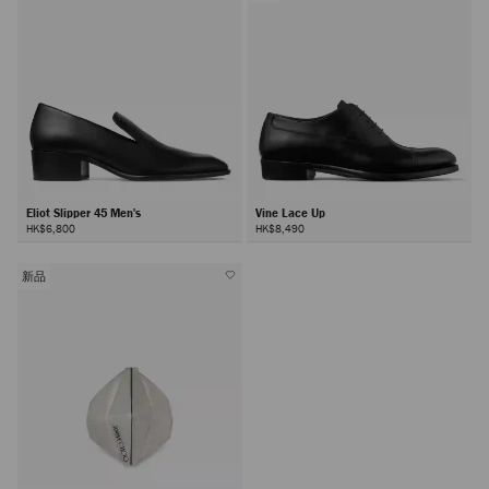
Eliot Slipper 45 Men's
Vine Lace Up
HK$6,800
HK$8,490
新品