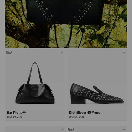
新品
Bar Filo 大号
Eliot Slipper 45 Men's
HK$14,700
HK$11,700
新品