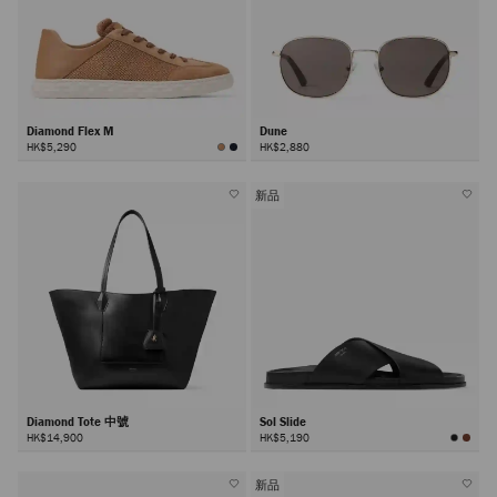
Diamond Flex M
Dune
HK$5,290
HK$2,880
新品
Diamond Tote 中號
Sol Slide
HK$14,900
HK$5,190
新品