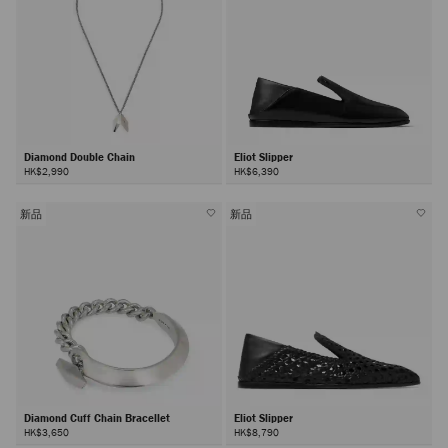
Diamond Double Chain
Eliot Slipper
HK$2,990
HK$6,390
新品
新品
Diamond Cuff Chain Bracellet
Eliot Slipper
HK$3,650
HK$8,790