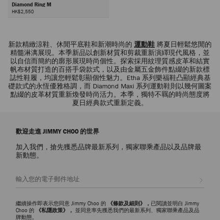
Diamond Ring M
HK$2,550
下
一
新款精緻涼鞋、休閒平底鞋和新潮時尚的
運動鞋
將夏日輕鬆悠閒的
頁
精髓淋漓展現。本季新品以創新材質和剪裁重新演繹現代風格，並
以自信而簡約的廓形展現時尚個性。探索採用紋理質感皮革和結實
帆布材質打造的百搭手袋款式，以及由金屬五金飾件點綴的新款標
誌性鞋履，均讓您輕鬆彰顯個性魅力。Etha 系列樂福鞋凸顯經典基
礎款式的永恆優雅格調，而 Diamond Maxi 系列運動鞋則以幾何圖案
點綴的皮革材質重新煥發時尚活力。本季，獨特不羈的時尚態度將
夏日經典款式重新定義。
歡迎走進 JIMMY CHOO 的世界
加入我們，搶先獲悉品牌最新系列，獨家聯乘產品以及品牌最
新動態。
註册會員
繼續操作即表示您同意 Jimmy Choo 的
《條款及細則》，
已閱讀並明白 Jimmy
Choo 的
《私隱政策》，
並同意率先獲悉我們的最新系列、獨家聯乘產品及品
牌動態。