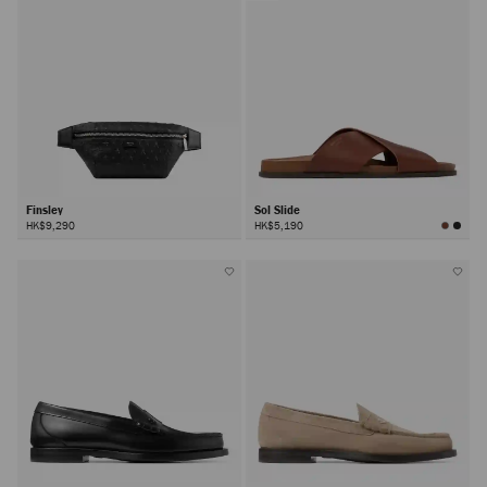
Finsley
Sol Slide
HK$9,290
HK$5,190