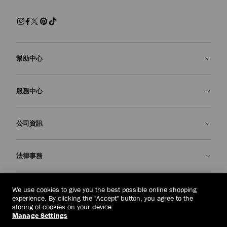
幫助中心
聯絡我們
服務中心
常見問題解答
查看訂單狀態
預約服務
公司資訊
申請退貨
定制服務
精品店
護理與維修
關於我們
法律事務
送貨
保修服務
我們的歷史
退貨或換貨
JC 世界
私隱政策
中國台灣
(HK$)
We use cookies to give you the best possible online shopping
我們的影響與責任
條款與條件
experience. By clicking the "Accept" button, you agree to the
storing of cookies on your device.
我們的影響
被遺忘權
Manage Settings
© 2026 Jimmy Choo
匠心工藝
主體存取請求表