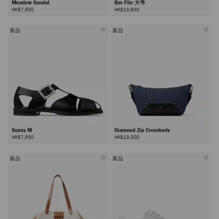
Meadow Sandal
Bar Filo 大号
HK$7,550
HK$13,600
新品
新品
Sunny M
Diamond Zip Crossbody
HK$7,550
HK$13,000
新品
新品