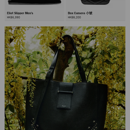
Eliot Slipper Men's
Box Camera 小號
HK$6,390
HK$8,200