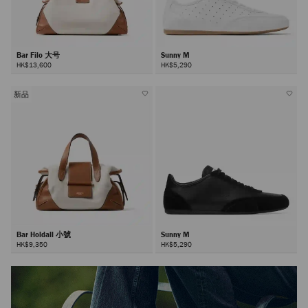
Bar Filo 大号
Sunny M
HK$13,600
HK$5,290
新品
Bar Holdall 小號
Sunny M
HK$9,350
HK$5,290