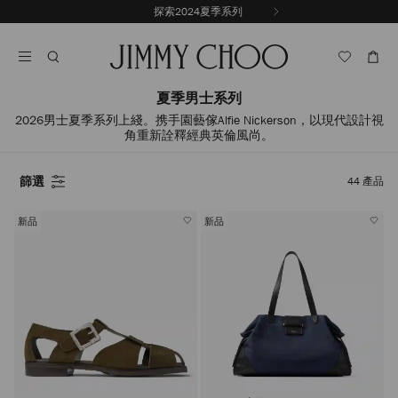
跳
探索 Jimmy Choo / Malbon
探索2024夏季系列
上
至
停
一
內
止
張
容
自
投
動
影
輪
夏季男士系列
片
播
2026男士夏季系列上綫。携手園藝傢Alfie Nickerson，以現代設計視
角重新詮釋經典英倫風尚。
篩選
44
產品
新品
新品