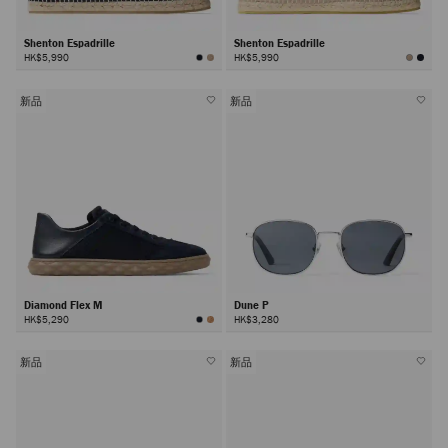
Shenton Espadrille
Shenton Espadrille
HK$5,990
HK$5,990
新品
新品
Diamond Flex M
Dune P
HK$5,290
HK$3,280
新品
新品