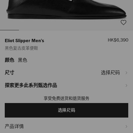
销
HK$6,390
Eliot Slipper Men's
售
黑色复古皮革便鞋
价
格
颜色
黑色
https://www.jimmychoo.com/tw/zh_TW/%E7%94%B7%E5%A3%AB/%E9%9E%
slipper-
mens/%E9%BB%91%E8%89%B2%E5%A4%8D%E5%8F%A4%E7%9A%AE%E9%
尺寸
选择尺码
ELIOTSLIPPERMVIL010003.html
探索更多此系列甄选作品
享受免费送货和退货服务
Add
to
cart
选择尺码
options
产品详情