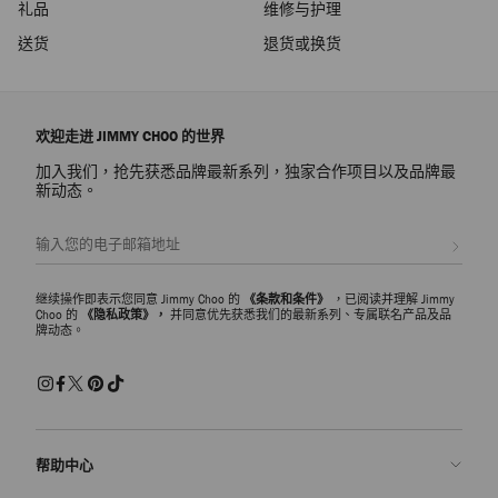
礼品
维修与护理
送货
退货或换货
欢迎走进 JIMMY CHOO 的世界
加入我们，抢先获悉品牌最新系列，独家合作项目以及品牌最
新动态。
注册会员
继续操作即表示您同意 Jimmy Choo 的
《条款和条件》
，已阅读并理解 Jimmy
Choo 的
《隐私政策》，
并同意优先获悉我们的最新系列、专属联名产品及品
牌动态。
帮助中心