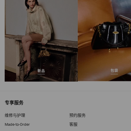
正
HK$6,390
常
价
格
包袋
新品
专享服务
维修与护理
预约服务
Made-to-Order
客服