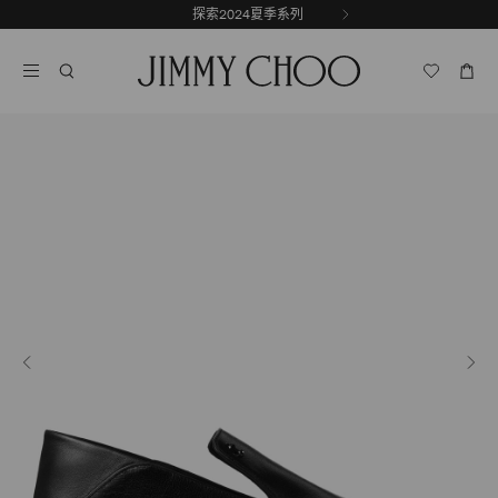
跳
探索2024夏季系列
前
至
停
一
内
止
张
容
自
幻
动
灯
轮
片
换
播
放