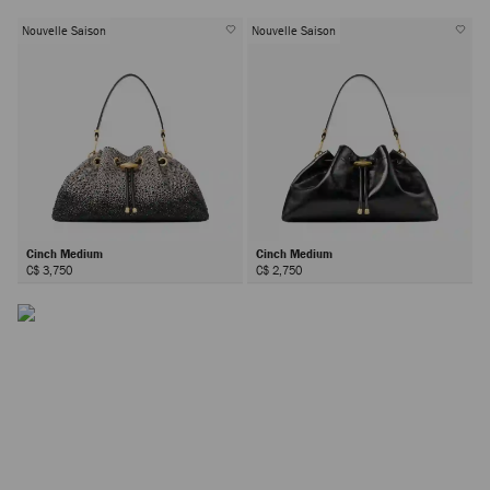
Nouvelle Saison
Nouvelle Saison
Le sac Cinch
Icône de la maison disponible en plusieurs tailles, le sac
Cinch Medium
Cinch Medium
Cinch se distingue par ses détails facettés et sa silhouette
C$ 3,750
C$ 2,750
épurée ; la toile parfaite pour les innovations de matériaux.