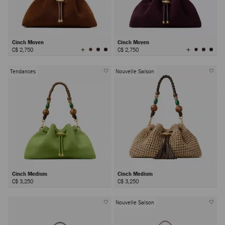
Cinch Moyen
Cinch Moyen
Afficher
Afficher
C$ 2,750
C$ 2,750
toutes
toutes
les
les
couleurs
couleurs
Tendances
Nouvelle Saison
Cinch Medium
Cinch Medium
C$ 3,250
C$ 3,250
Nouvelle Saison