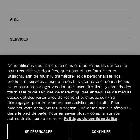
AIDE
Contactez-nous
SERVICES
FAQ
Voir le statut de ma commande
Prendre rendez-vous
LA MAISON
Soumettre un retour
Made-to-Order
Nous utilisons des fichiers témoins et d’autres outils sur ce site
pour recueillir vos données, que nous et nos fournisseurs
Trouver un magasin
Entretien et réparation
Qui sommes-nous ?
utilisons, afin de fournir, d'améliorer et de personnaliser nos
JURIDIQUE
produits et services ainsi qu’à des fins d’analyse et de marketing.
Livraison
Garantie
Notre Histoire
Nous pouvons partager vos données avec des tiers, y compris des
fournisseurs de services de marketing, des entreprises de médias
Retours et échanges
JC World
Politique de confidentialité
sociaux et des partenaires de recherche. Cliquez sur « Se
Canada
(C$)
désengager» pour interrompre ces activités sur ce site. Pour
Notre Impact
Conditions générales
modifier votre choix, visitez la section « Gérer les fichiers témoins »
Responsabilité
Droit à l’oubli
dans le pied de page. Pour en savoir plus, y compris sur vos
autres droits, consultez notre
Politique de confidentialité
.
© 2026 Jimmy Choo
Savoir-faire
Formulaire de demande d’accès
SE DÉSENGAGER
CONTINUER
Carrières
Politiques de la société