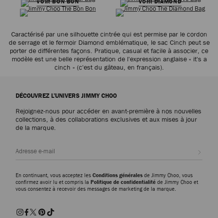
VOIR BON BON
VOIR DIAMOND
Caractérisé par une silhouette cintrée qui est permise par le cordon
de serrage et le fermoir Diamond emblématique, le sac Cinch peut se
porter de différentes façons. Pratique, casual et facile à associer, ce
modèle est une belle représentation de l'expression anglaise « it's a
cinch » (c'est du gâteau, en français).
DÉCOUVREZ L’UNIVERS JIMMY CHOO
Rejoignez-nous pour accéder en avant-première à nos nouvelles
collections, à des collaborations exclusives et aux mises à jour
de la marque.
Inscri
En continuant, vous acceptez les
Conditions générales
de Jimmy Choo, vous
confirmez avoir lu et compris la
Politique de confidentialité
de Jimmy Choo et
vous consentez à recevoir des messages de marketing de la marque.