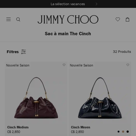
Passer
La sélection vacances
au
Arrêter
contenu
la
lecture
automatique
du
Sac à main The Cinch
carrousel
Filtres
32
Produits
Nouvelle Saison
Nouvelle Saison
Cinch Medium
Cinch Moyen
C$ 2,850
C$ 2,850