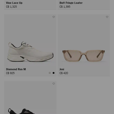
Vine Lace Up
Buff Fringe Loafer
C$ 1,325
C$ 1,395
Diamond Run M
Josi
C$ 925
C$ 420