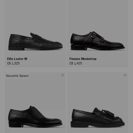
Ellis Loafer M
Finnion Monkstrap
C$ 1,325
C$ 1,425
Nouvelle Saison