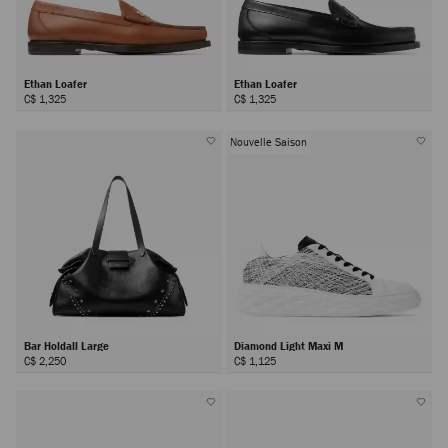
Ethan Loafer
Ethan Loafer
C$ 1,325
C$ 1,325
Nouvelle Saison
Bar Holdall Large
Diamond Light Maxi M
C$ 2,250
C$ 1,125