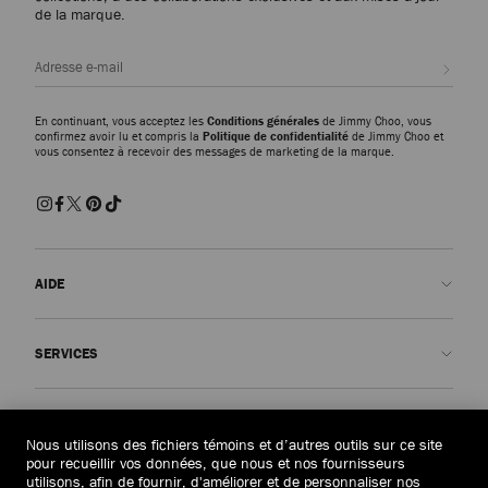
de la marque.
Inscri
En continuant, vous acceptez les
Conditions générales
de Jimmy Choo, vous
confirmez avoir lu et compris la
Politique de confidentialité
de Jimmy Choo et
vous consentez à recevoir des messages de marketing de la marque.
AIDE
Contactez-nous
SERVICES
FAQ
Voir le statut de ma commande
Prendre rendez-vous
LA MAISON
Soumettre un retour
Made-to-Order
Nous utilisons des fichiers témoins et d’autres outils sur ce site
pour recueillir vos données, que nous et nos fournisseurs
Trouver un magasin
Entretien et réparation
Qui sommes-nous ?
utilisons, afin de fournir, d'améliorer et de personnaliser nos