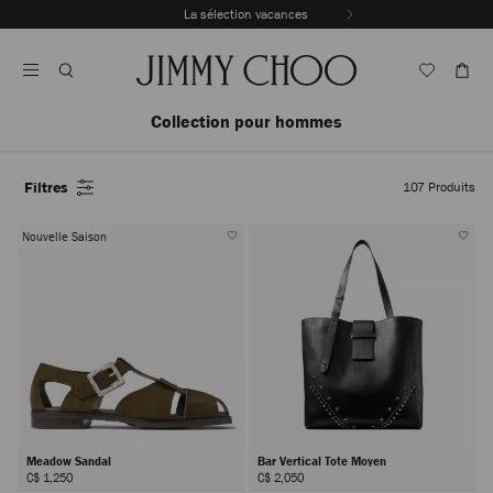
Passer
La sélection vacances
au
Arrêter
contenu
la
lecture
automatique
du
Collection pour hommes
carrousel
Filtres
107
Produits
Nouvelle Saison
Meadow Sandal
Bar Vertical Tote Moyen
C$ 1,250
C$ 2,050