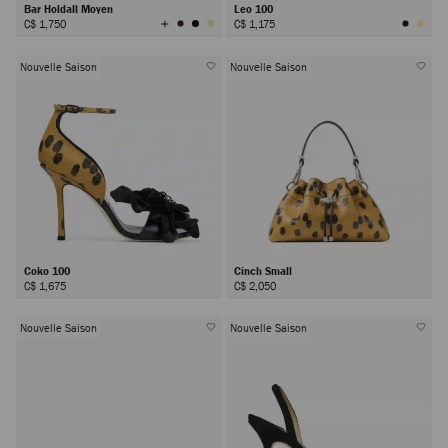
Bar Holdall Moyen
Leo 100
Afficher
C$ 1,750
C$ 1,175
toutes
les
couleurs
Nouvelle Saison
Nouvelle Saison
Coko 100
Cinch Small
C$ 1,675
C$ 2,050
Nouvelle Saison
Nouvelle Saison