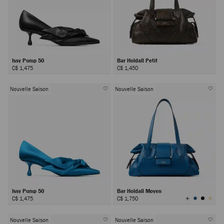
Issy Pump 50
Bar Holdall Petit
C$ 1,475
C$ 1,450
Nouvelle Saison
Nouvelle Saison
Issy Pump 50
Bar Holdall Moyen
Afficher
C$ 1,475
C$ 1,750
toutes
les
couleurs
Nouvelle Saison
Nouvelle Saison