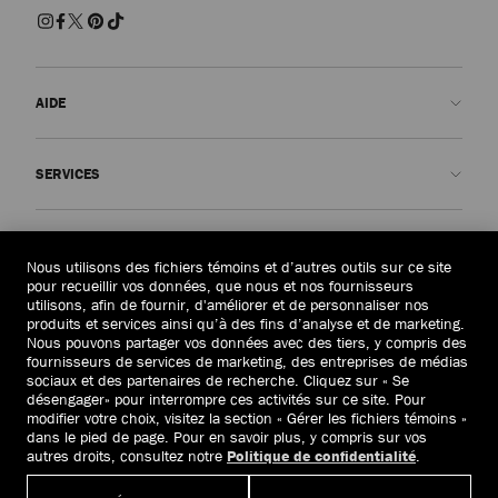
AIDE
Contactez-nous
SERVICES
FAQ
Voir le statut de ma commande
Prendre rendez-vous
LA MAISON
Soumettre un retour
Made-to-Order
Nous utilisons des fichiers témoins et d’autres outils sur ce site
pour recueillir vos données, que nous et nos fournisseurs
Trouver un magasin
Entretien et réparation
Qui sommes-nous ?
utilisons, afin de fournir, d'améliorer et de personnaliser nos
JURIDIQUE
produits et services ainsi qu’à des fins d’analyse et de marketing.
Livraison
Garantie
Notre Histoire
Nous pouvons partager vos données avec des tiers, y compris des
fournisseurs de services de marketing, des entreprises de médias
Retours et échanges
JC World
Politique de confidentialité
sociaux et des partenaires de recherche. Cliquez sur « Se
Canada
(C$)
désengager» pour interrompre ces activités sur ce site. Pour
Notre Impact
Conditions générales
modifier votre choix, visitez la section « Gérer les fichiers témoins »
dans le pied de page. Pour en savoir plus, y compris sur vos
Responsabilité
Droit à l’oubli
autres droits, consultez notre
Politique de confidentialité
.
© 2026 Jimmy Choo
Savoir-faire
Formulaire de demande d’accès