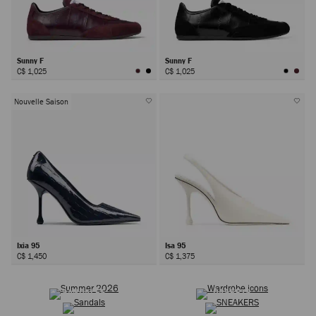
Sunny F
Sunny F
C$ 1,025
C$ 1,025
Nouvelle Saison
Ixia 95
Isa 95
C$ 1,450
C$ 1,375
ÉTÉ 2026
ICÔNES INTEMPORELLES
Suivant
SANDALES
BASKETS