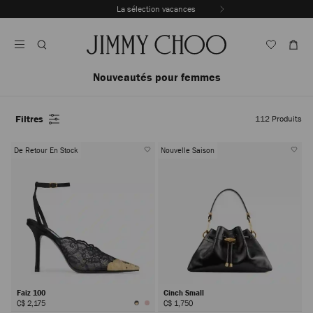
Passer
La sélection vacances
au
Arrêter
contenu
la
lecture
automatique
du
Nouveautés pour femmes
carrousel
Filtres
112
Produits
De Retour En Stock
Nouvelle Saison
Faiz 100
Cinch Small
C$ 2,175
C$ 1,750