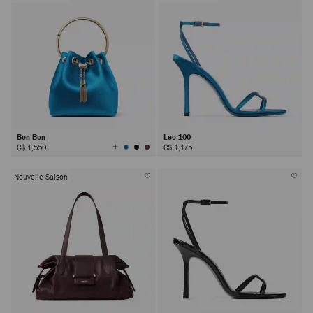
Bon Bon
Leo 100
Afficher
C$ 1,550
C$ 1,175
toutes
les
couleurs
Nouvelle Saison