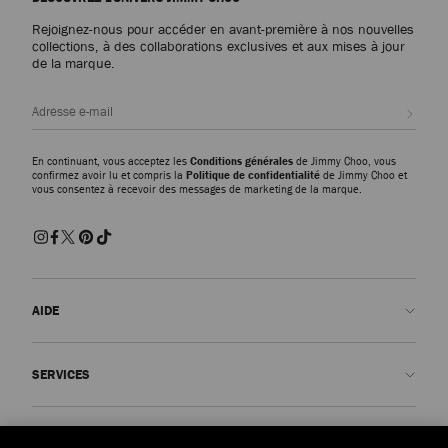
Rejoignez-nous pour accéder en avant-première à nos nouvelles
collections, à des collaborations exclusives et aux mises à jour
de la marque.
Inscri
En continuant, vous acceptez les
Conditions générales
de Jimmy Choo, vous
confirmez avoir lu et compris la
Politique de confidentialité
de Jimmy Choo et
vous consentez à recevoir des messages de marketing de la marque.
AIDE
Contactez-nous
SERVICES
FAQ
Voir le statut de ma commande
Prendre rendez-vous
LA MAISON