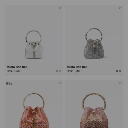
Micro Bon Bon
Micro Bon Bon
HK$7,850
HK$10,300
新品