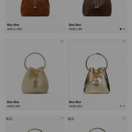
Bon Bon
Bon Bon
HK$11,000
HK$9,290
Bon Bon
Bon Bon
HK$9,350
HK$9,650
新品
新品