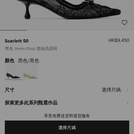
優
HK$9,450
Scarlett 50
惠
黑色 Jimmy Choo 蕾絲高跟鞋
價
顏色
黑色/黑色
https://www.jimmychoo.com/mm/hy_MM/%E5%A5%B3%E5%A3%AB/%E9%9E
50/%E9%BB%91%E8%89%B2-
jimmy-
choo-
%E8%95%BE%E7%B5%B2%E9%AB%98%E8%B7%9F%E9%9E%8B-
SCARLETT50GNW000074.html
尺寸
選擇尺碼
探索更多此系列甄選作品
享受免费送货和退货服务
Add
to
cart
選擇尺碼
options