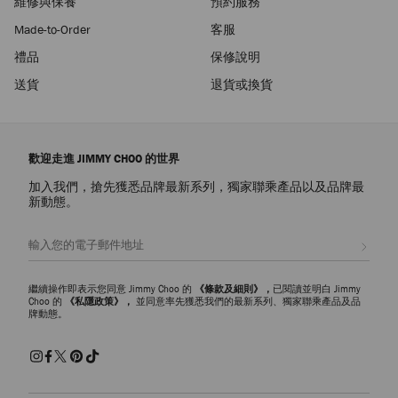
維修與保養
預約服務
Made-to-Order
客服
禮品
保修說明
送貨
退貨或換貨
歡迎走進 JIMMY CHOO 的世界
加入我們，搶先獲悉品牌最新系列，獨家聯乘產品以及品牌最
新動態。
註册會員
繼續操作即表示您同意 Jimmy Choo 的
《條款及細則》，
已閱讀並明白 Jimmy
Choo 的
《私隱政策》，
並同意率先獲悉我們的最新系列、獨家聯乘產品及品
牌動態。