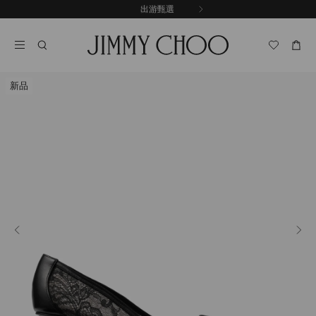
跳
探索新品
出游甄選
至
停
內
止
容
自
動
輪
新品
播