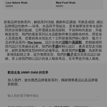
Lace Sphere Studs
Maxi Pearl Studs
S$650
S$550
下
一
探索品牌首飾系列，解鎖系列項鏈, 腕飾和足踝鏈, 耳飾及戒指. 綴以
頁
品牌標誌性飾件——珍珠、水晶與字母組合，更有施華洛世奇水晶和
閃亮珍珠耀目點綴。立即選購全新高跟鞋、手袋和時尚新款，升級
晚裝造型。我們的最新系列以水晶配飾和奪目綴飾為特色，營造迷
人高貴效果。想要經典永恆款式？立即探索我們精心製作、魅力十
足的單品系列—
The Icons
。設計出色的
涼鞋
和
高跟鞋
，把精緻感與
現代設計完美融合起來。我們的
手袋
經精心設計，兼具造型及功能
性，絕對是晚間造型的時尚必備單品。配搭我們的
配飾
，為派對裝
束增添點睛之筆，提升整體造型。我們的
靴子
靈活百搭且設計細
緻。穿上經我們精心設計的迷人晚裝單品，在本季提升個人風格。
歡迎走進 JIMMY CHOO 的世界
加入我們，搶先獲悉品牌最新系列，獨家聯乘產品以及品牌最
新動態。
註册會員