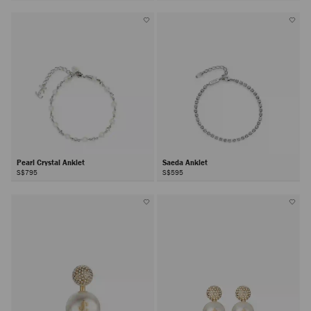
Pearl Crystal Anklet
Saeda Anklet
S$795
S$595