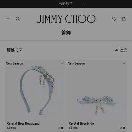
跳
出游甄選
至
停
內
止
容
自
動
輪
首飾
播
篩選
48
產品
New Season
New Season
Crystal Bow Headband
Crystal Bow Slide
S$595
S$495