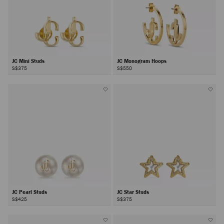
JC Mini Studs
JC Monogram Hoops
S$375
S$550
JC Pearl Studs
JC Star Studs
S$425
S$375