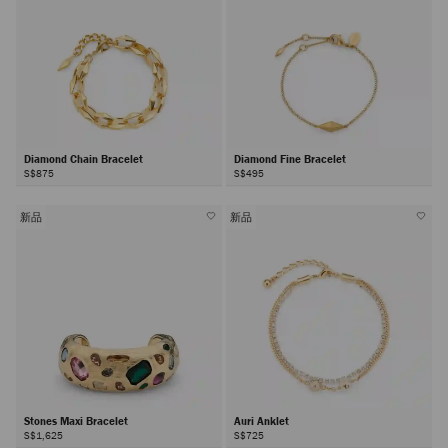
Diamond Chain Bracelet
Diamond Fine Bracelet
S$875
S$495
新品
新品
Stones Maxi Bracelet
Auri Anklet
S$1,625
S$725