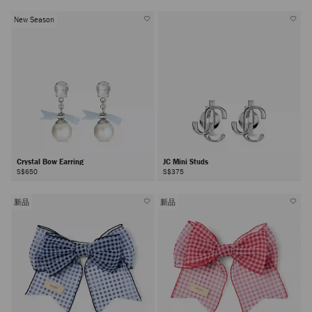
New Season
Crystal Bow Earring
JC Mini Studs
S$650
S$375
新品
新品