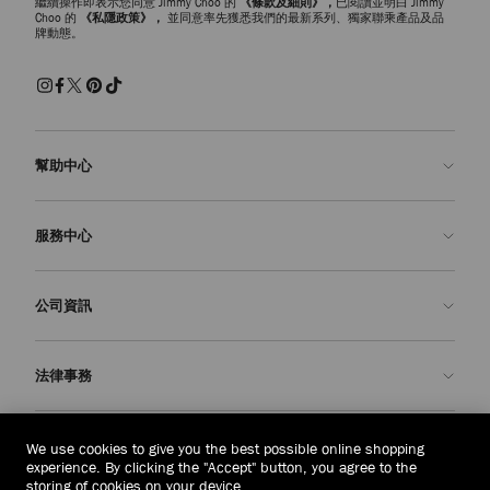
繼續操作即表示您同意 Jimmy Choo 的
《條款及細則》，
已閱讀並明白 Jimmy
Choo 的
《私隱政策》，
並同意率先獲悉我們的最新系列、獨家聯乘產品及品
牌動態。
幫助中心
聯絡我們
服務中心
常見問題解答
查看訂單狀態
預約服務
公司資訊
申請退貨
定制服務
精品店
護理與維修
關於我們
法律事務
送貨
保修服務
我們的歷史
退貨或換貨
JC 世界
私隱政策
新加坡
(S$)
We use cookies to give you the best possible online shopping
我們的影響與責任
條款與條件
experience. By clicking the "Accept" button, you agree to the
storing of cookies on your device.