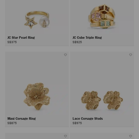
JC Star Pearl Ring
JC Cube Triple Ring
S$375
S$925
Maxi Corsage Ring
Lace Corsage Studs
S$875
S$975