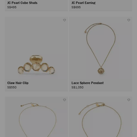
JC Pearl Cube Studs
JC Pearl Earring
S$495
S$695
Claw Hair Clip
Lace Sphere Pendant
S$550
S$1,050