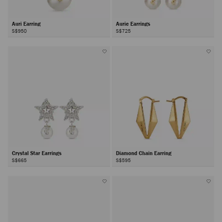
Auri Earring
Aurie Earrings
S$950
S$725
Crystal Star Earrings
Diamond Chain Earring
S$665
S$595