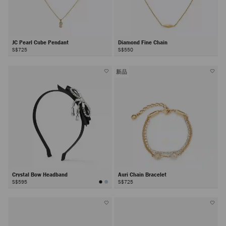
JC Pearl Cube Pendant
Diamond Fine Chain
S$725
S$550
新品
Crystal Bow Headband
Auri Chain Bracelet
S$595
S$725