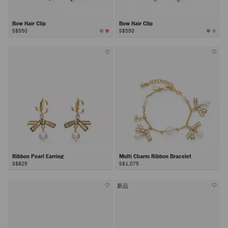
Bow Hair Clip
Bow Hair Clip
S$550
S$550
Ribbon Pearl Earring
Multi Charm Ribbon Bracelet
S$825
S$1,075
新品