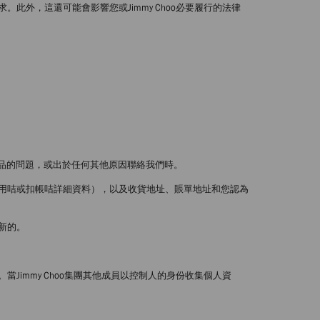
外，這還可能會影響您或Jimmy Choo必要履行的法律
品的問題，或出於任何其他原因聯絡我們時。
用咭或扣帳咭詳細資料），以及收貨地址、賬單地址和您認為
新的。
immy Choo集團其他成員以控制人的身份收集個人資