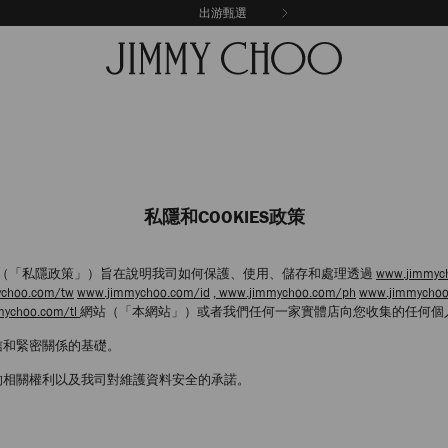
出游甄選
私隱和COOKIES政策
ies政策（「私隱政策」）旨在說明我司如何保護、使用、儲存和處理透過
www.jimmyc
choo.com/tw
www.jimmychoo.com/id
, www.jimmychoo.com/ph
www.jimmycho
mychoo.com/tl
網站（「本網站」）或者我們任何一家實體店向您收集的任何個
信和緊密關係的基礎。
的相關權利以及我司對維護資料安全的承諾。