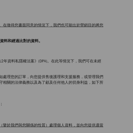
。在徵得您書面同意的情況下，我們也可能出於營銷目的將您
些資料和經過比對的資料。
2年資料私隱權法案》(DPA)。在此等情況下，我們可在未經
如處理您的訂單，向您提供售後護理和支援服務，或管理我們
守相關的法律義務以及為了顧及任何他人的切身利益，如下所
；
（鑒於我們與您關係的性質）處理個人資料，並向您提供適當