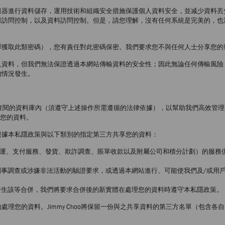
服器進行資料儲存，運用技術和組織安全措施保護個人資料安全，並减少資料丟
際訪問控制，以及資料訪問控制。但是，請您理解，沒有任何系統是完美的，也
擇獲取此類密碼），您有責任對此密碼保密。我們要求您不與任何人士分享您的
人資料，但我們無法保證透過本網站傳輸資料的安全性；因此無論任何傳輸風險
的情況發生。
成員可查閱的資料庫內（須遵守上述操作所需遵循的法律依據），以幫助我們高效
享您的資料。
根據本私隱政策與以下類別的指定第三方共享您的資料：
運、支付服務、發貨、欺詐調查、賬單收款以及附屬公司和積分計劃）的服務供
刑事調查或涉嫌非法活動的驗證要求，或透過本網站進行、可能使我們及/或用
發生該等合併，我們將要求合併後的新實體在處理您的資料時遵守本私隱政策。
理您的資料。Jimmy Choo將保留一份與之共享資料的第三方名單（包含各