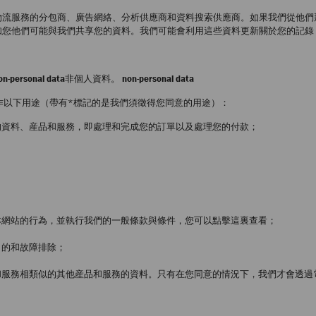
物流服務的分包商、廣告網絡、分析供應商和資料搜索供應商。如果我們從他們
知您他們可能與我們共享您的資料。我們可能會利用這些資料更新關於您的記錄
on-personal data
非個人資料。
non-personal data
料用作以下用途（帶有*標記的是我們須徵得您同意的用途）：
的資料、産品和服務，即處理和完成您的訂單以及處理您的付款；
本網站的行為，並執行我們的一般條款與條件，您可以點擊這裏查看；
目的和故障排除；
和服務相類似的其他産品和服務的資料。只有在您同意的情況下，我們才會透