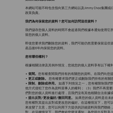
本網站可能不時包含指向第三方網站以及Jimmy Choo集團
政策負責。
我們為何保留您的資料？您可如何訪問這些資料？
我們儲存您個人資料的時間不會超過我們根據本通知使用它
留您的個人資料。
即使您要求我們刪除您的資料，我們可能仍然需要保留這些
産品後6年內保留您的資料。
您有哪些權利？
根據相關法律及其例外情況，您就您的個人資料享有以下權
• 查閱。
您有權查閱我們持有的有關您的資料。在我們向您
• 更正或刪除。
您有權要求我們更正或刪除我們持有的有關
• 限制、刪除或停用。
如遇下列情況之一，您有權限制我們
他方式侵犯了您作為資料當事人的權利；（3）我們不再需要
們對您的個人資料進行處理，且我們沒有其他相關合法依據
• 提出反對/更改偏好/撤回同意。
如果您的個人資料是在未
您有權對其提出反對或更改您的偏好。在這種情況下，您可
來改變了主意，您可以利用下方提供的詳細資料與我們聯絡
對，在這種情況下，我們會給您發送通知，為您提出反對及/