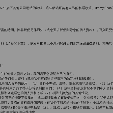
或CAPRI旗下其他公司網站的鏈結，這些網站可能有自己的私隱政策。Jimmy 
所需的時間。除非我們另作通知（或您要求我們刪除您的個人資料），否則只要
資料（請參閱下文），或者可能會以不識別您身份的形式保留這些資料。如果您
利：
提供任何個人資料之前，我們需要您證明自己的身份。
您的任何個人資料（除非我們有保留這些資料的法定權利或義務）。
對您個人資料的使用：（1）資料不準確、過時、虛假或屬非法獲取；（2）我
將資料用於我們持有該等資料的目的；（4）該等資料涉及對您不利的私人資料
或標準來處理您的個人資料；或（7）相關法律允許的其他情況。
經您同意的情況下收集的，或其處理是出於直接促銷目的，您有權反對我們處理
以隨時更改您的資料處理偏好或（在我們依賴您的同意的情況下）撤回您的同意
，或在收到的任何通訊中點擊「退訂」鏈結，選擇不接收營銷通訊。如果本私隱
或撤回同意提供合理機會。