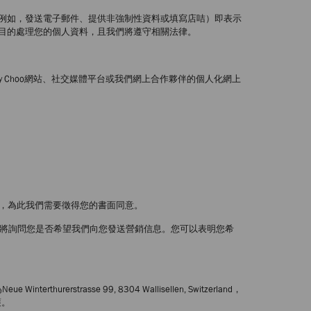
例如，發送電子郵件、提供非強制性資料或填寫店咭）即表示
目的處理您的個人資料，且我們將遵守相關法律。
my Choo網站、社交媒體平台或我們網上合作夥伴的個人化網上
服務，為此我們需要徵得您的書面同意。
我們將詢問您是否希望我們向您發送營銷信息。您可以表明您希
strasse 99, 8304 Wallisellen, Switzerland，
護。