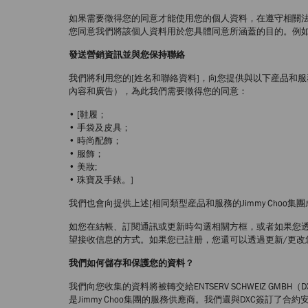
如果需要徵得您的同意才能使用您的個人資料，在遵守相關
您同意我們將該個人資料用於您具體同意所涵蓋的目的。例
發送營銷資訊並與您保持聯絡
我們將利用您的[姓名和聯絡資料]，向您提供與以下産品和服務相
內容和廣告），為此我們需要徵得您的同意：
• [鞋履；
• 手袋及皮具；
• 時尚配飾；
• 服飾；
• 美妝;
• 珠寶及手錶。]
我們也會向提供上述[相同類型産品和服務的Jimmy Cho
如您在結帳、訂閱通訊或更新時勾選相關方框，或者如果您透過
望接收信息的方式。如果您已註册，您還可以透過更新/更改
我們如何儲存和保護您的資料？
我們向您收集的資料將被轉交給ENTSERV SCHWEIZ GMBH（DXC Te
是Jimmy Choo集團的服務供應商。我們還與DXC簽訂了