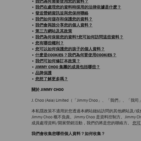
•
我們為何需要使用您的資料？
•
我們在處理您的資料時採用的法律依據是什麽？
•
發送營銷資訊並與您保持聯絡
•
我們如何儲存和保護您的資料？
•
我們會與誰分享您的個人資料？
•
第三方網站及其政策
•
我們為何保留您的資料?您可如何訪問這些資料？
•
您有哪些權利？
•
您可以如何保護您的孩子的個人資料？
•
什麽是COOKIES？我們為何要使用COOKIES？
•
我們可如何修訂本政策？
•
JIMMY CHOO 集團的成員包括哪些？
•
品牌保護
•
您想了解更多嗎？
關於 JIMMY CHOO
J. Choo (Asia) Limited（「Jimmy Choo」
本私隱政策不適用於您透過本網站鏈結訪問的其他網站及/
Jimmy Choo 概不負責。Jimmy Choo 是資料控制方。Jimmy C
成員處理資料/開展營銷活動，我們仍將是您的聯絡方。
您可
我們會收集您哪些個人資料？如何收集？