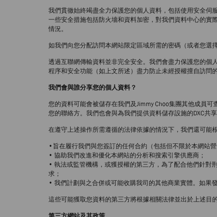
我們貫徹始終竭盡全力保護您的個人資料，包括使用安全伺
一些安全措施包括防火墻和資料加密，對我們資料中心的實
情況。
如我們向您分配訪問本網站限定區域所需的密碼（或者您選
透過互聯網傳輸資料並非完全安全。我們會盡力保護您的個
程序和安全功能（如上文所述）盡力防止未經授權擅自訪問
我們會與誰分享您的個人資料？
您的資料可能會被儲存在我們及Jimmy Choo集團其他
您的聯絡方。我們也會與為我們提供資料儲存設施的DXC共
在遵守上述操作所需遵循的法律依據的情況下，我們還可能
•旨在履行我們與您簽訂的任何合約（包括但不限於本網站營
• 協助我們改進和優化本網站的分析和搜索引擎供應商；
• 執法或監管機構，或獲授權的第三方，為了配合他們針對
求；
• 我們計劃與之合併或可能收購我司的其他商業實體。如果
這些可能獲取您資料的第三方將根據相關法律並出於上述目的處
第三方網站及其政策