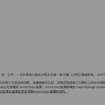
、「我們」、「我司」或「公司」）位於香港九龍尖沙咀北京道一號16樓（公司註冊編號為：1537
或任何第三方提供的活動。在繼續操作之前，請務必閱讀第三方網站上的任何相
hoo公司隸屬於 Jimmy Choo 集團，Jimmy Choo集團隸屬於 Capri Holdings 
以點擊此處獲取更多有關Jimmy Choo 集團的資料。
.