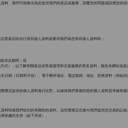
料，我們可能無法為您提供我們的産品或服務，回覆您的問題或回應您的請求。此
體店透過店咭自行填寫個人資料或要求我們為您填寫個人資料時；
們提供反饋時；或
他方式），以了解有關産品或售後護理和支援服務的更多資料，報告本網站或産
出生日期（日期和月份）、電子郵件地址、電話號碼、地址、財務資料（例如信
們實體店提供的個人資料進行比對，以確保我們掌握的您的個人資料是準確和最
料咭後我們收到的有關您的資料。這些實體店也會向我們提供您交易的記錄。當J
法律依據的支持（如下所述）。