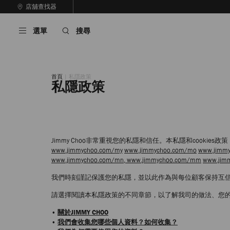
跳
店舖查找器
至
停
內
止
選單
搜尋
容
自
動
輪
播
首頁
私隱政策
私隱政策
Jimmy Choo非常重視您的私隱和信任。本私隱和cook
www.jimmychoo.com/my
www.jimmychoo.com/mo
www.jimmy
www.jimmychoo.com/mn,
www.jimmychoo.com/mm
www.jim
我們時刻謹記保護您的私隱，並以此作為與每位顧客保持互
請選擇閱讀本私隱政策的不同章節，以了解我司的做法、您
•
關於JIMMY CHOO
•
我們會收集您哪些個人資料？如何收集？