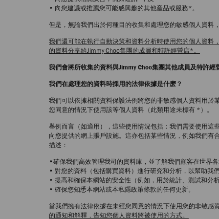
• 向您建議或推薦您可能感興趣的其他産品或服務*。
但是，無論我們出於何種目的收集和處理您的敏感個人資料
我們還可能在執行自動決策和資料分析時使用您的個人資料
的資料分享給Jimmy Choo集團的成員和特許經營店*。
我們會將所收集的資料與Jimmy Choo集團其他成員及
我們在處理您的資料時採用的法律依據是什麽？
我們可以依據相關資料保護法例將您的非敏感個人資料用於某些用
您同意的情況下使用該等個人資料（此類用途未標有 *）。
舉例而言（如適用），這些使用情況包括：我們需要使用這
向您提供的網上賬戶設施。這亦包括某些情況，例如我們有
描述：
•確保我們高效管理我司的資料庫，並了解我們顧客在世界
• 對您的資料（包括購買資料）進行研究和分析，以幫助我們更
• 提高和確保本網站的安全性（例如，用於統計、測試和分析
• 確保您知悉本網站或本私隱政策條款的任何更新。
當我們擁有法律依據在未經您同意的情況下使用您的非敏感
的通知和解釋，告知您個人資料將被使用的方式。