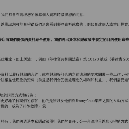
，我們都會在處理您的敏感個人資料時徵得您的同意。
，以辨認您可能希望從我們這裏看到哪些資料或廣告，例如創建個人或群組檔案
特許經營店向我們提供的資料結合使用。我們將出於本私隱政策中規定的目的使用這
途（如上所述），例如《菲律賓共和國法案》第 10173 號或《菲律賓 201
些資料以履行與您的合約，或在與您簽訂合約之前應您的要求開展一些工作，例
合法權益使用您的資料（前提是我們會妥善處理您的權利和利益）、我們需要遵
各地的購買方式和行為；
好地了解我們的顧客、他們是誰以及他們與Jimmy Choo集團之間的互動方式
目的，或為了排除故障）;及
資料時，我們將透過本私隱政策履行我們的責任，公平合法地且以您期望的方式