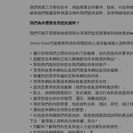
我們與第三方密切合作，例如商業合作夥伴、技術、付款和
確保他們根據資料保護法例向我們提供資料，並有明確地告
我們為何需要使用您的資料？
我們可能不受限制地使用和分享我們從您那裏收到或收集的
n
Jimmy Choo可能會將所持的有關您的上述非敏感個人資
• 履行您與我們之間任何合約下的義務，並向您提供所要求
• 提醒您在本網站已加入購物籃但尚未購買的商品*；
• 幫助我們識別您和您在我們網站持有的賬戶；
• 管理和改善本網站以及我們透過本網站提供的服務；
• 根據您的需求和偏好定制本網站的內容；
• 管理本網站和透過本網站收集資料的安全性；
• 提供您要求的其他服務（我們在收集資料時會說明）；
• 防止、偵測和調查欺詐、安全漏洞、違法行為和其他濫用
• 處理您提出的任何疑問、通訊、擔憂或投訴；
• 用於我們的內部營運，包括資料分析、測試、研究、統計
• 通知您本網站任何部分的變更；
• 向您提供有關我們所提供的、與您曾經購買或詢問的產品
下文「處理個人資料的法律依據」部分*；
• 判斷和了解我們向您及其他人士提供廣告的有效性；
• 向您提供相關廣告，例如通訊*；及