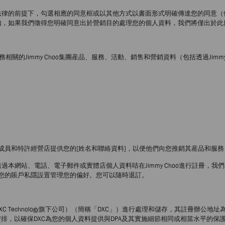
法律的前提下，勾選相應的同意框或以其他方式以書面形式明確傳達您的同意（
如，如果我們徵得您明確同意出於營銷目的處理您的個人資料，我們將僅出於此
關的Jimmy Choo集團産品、服務、活動、銷售和營銷資料（包括透過Jim
o集團成員和特許經營店提供您的[姓名和聯絡資料]，以便他們向您推銷其産品和
本網站、電話、電子郵件或實體店個人資料咭在Jimmy Choo進行註冊，
您的賬戶私隱設置管理您的偏好。您可以隨時退訂。
chnology旗下公司）（簡稱「DXC」）進行處理和儲存，其註冊辦公地址為Neue Winterthurer
合約安排，以確保DXC為您的個人資料提供與DPA及其實施細節相同或相當水平的保