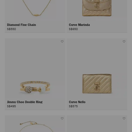
Diamond Fine Chain
Curve Marinda
S$550
S$650
Jimmy Choo Double Ring
Curve Nello
S$495
S$575