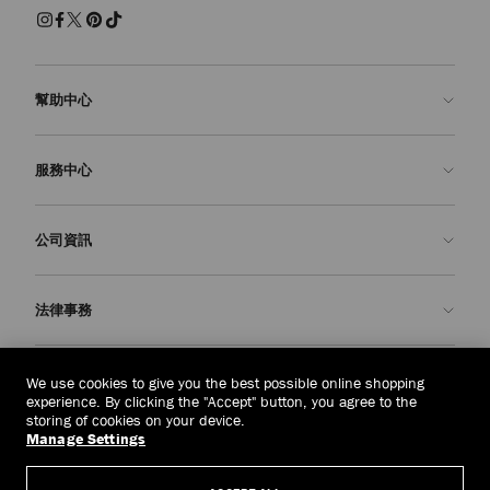
幫助中心
聯絡我們
服務中心
常見問題解答
查看訂單狀態
預約服務
公司資訊
申請退貨
定制服務
精品店
護理與維修
關於我們
法律事務
送貨
保修服務
我們的歷史
退貨或換貨
JC 世界
私隱政策
新加坡
(S$)
We use cookies to give you the best possible online shopping
我們的影響與責任
條款與條件
experience. By clicking the "Accept" button, you agree to the
storing of cookies on your device.
我們的影響
被遺忘權
Manage Settings
© 2026 Jimmy Choo
匠心工藝
主體存取請求表