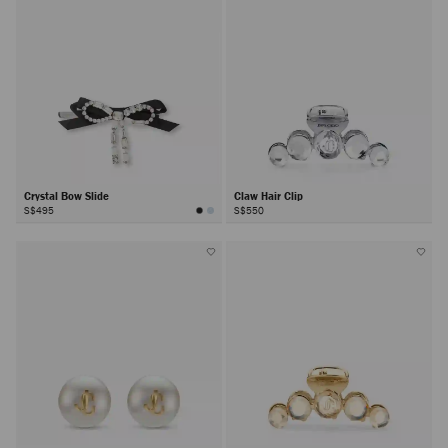
Crystal Bow Slide
Claw Hair Clip
S$495
S$550