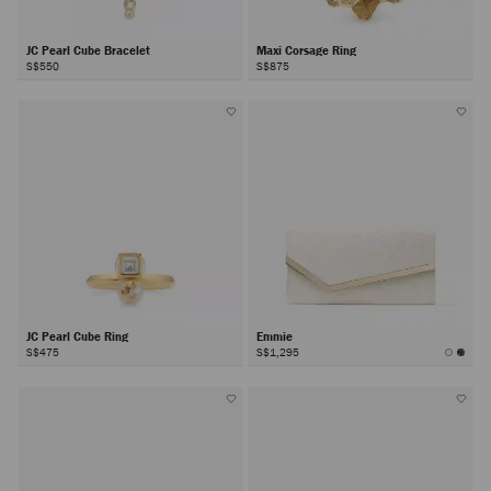
JC Pearl Cube Bracelet
Maxi Corsage Ring
S$550
S$875
JC Pearl Cube Ring
Emmie
S$475
S$1,295