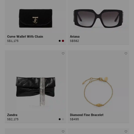
Curve Wallet With Chain
Ariana
S$1,175
S$582
Zandra
Diamond Fine Bracelet
S$2,175
S$495