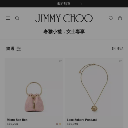
跳
出游甄選
至
停
內
止
容
自
動
輪
奢雅小禮，女士專享
播
篩選
54
產品
Micro Bon Bon
Lace Sphere Pendant
S$1,295
S$1,050