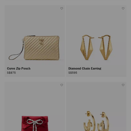
Curve Zip Pouch
Diamond Chain Earring
S$875
S$595