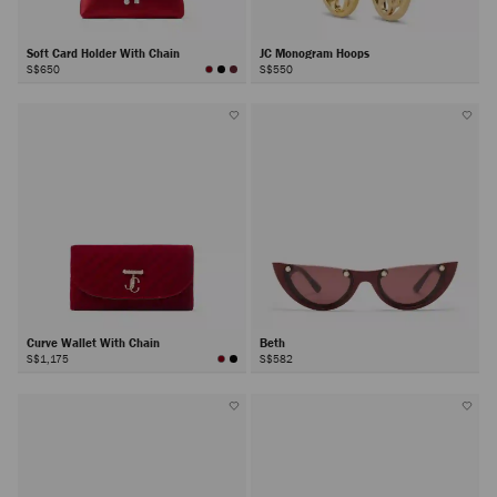
Soft Card Holder With Chain
JC Monogram Hoops
S$650
S$550
Curve Wallet With Chain
Beth
S$1,175
S$582