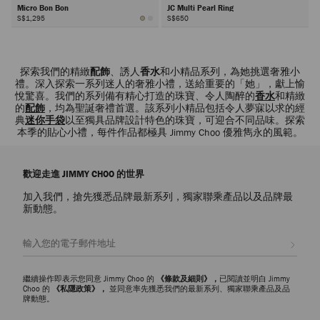
Micro Bon Bon
JC Multi Pearl Ring
S$1,295
S$650
下
一
頁
探索我們的精緻
配飾
、誘人
香水
和小精品系列，為她挑選奢雅小
禮。深入探索一系列迷人的奢雅小禮，送給重要的「她」，獻上愉
悅驚喜。我們的系列備有精心打造的珠寶、令人陶醉的
香水
和精緻
的
配飾
，均為聖誕奢禮首選。該系列小精品包括令人夢寐以求的經
典
迷你手袋
以至獨具品牌設計特色的珠寶，可迎合不同品味。探索
本季的貼心小禮，每件作品都極具 Jimmy Choo 優雅雋永的風範。
歡迎走進 JIMMY CHOO 的世界
加入我們，搶先獲悉品牌最新系列，獨家聯乘產品以及品牌最
新動態。
註册會員
繼續操作即表示您同意 Jimmy Choo 的
《條款及細則》，
已閱讀並明白 Jimmy
Choo 的
《私隱政策》，
並同意率先獲悉我們的最新系列、獨家聯乘產品及品
牌動態。