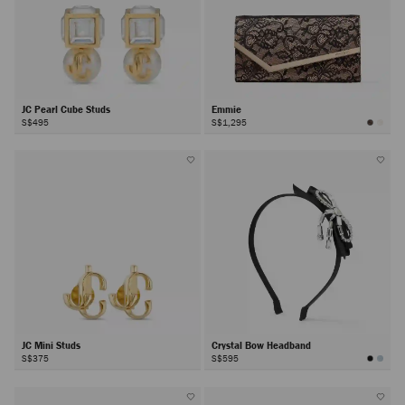
JC Pearl Cube Studs
Emmie
S$495
S$1,295
JC Mini Studs
Crystal Bow Headband
S$375
S$595