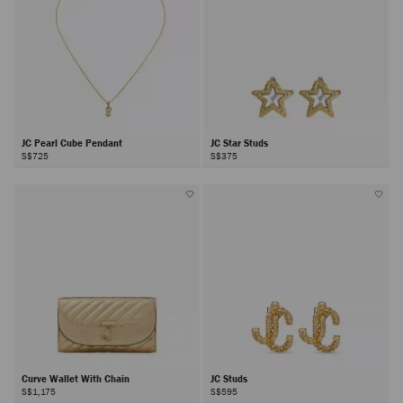
JC Pearl Cube Pendant
JC Star Studs
S$725
S$375
Curve Wallet With Chain
JC Studs
S$1,175
S$595