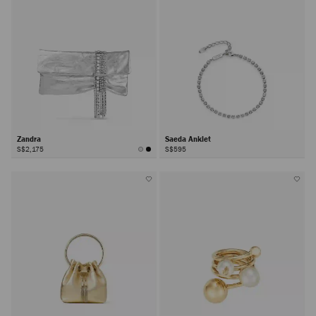
Zandra
Saeda Anklet
S$2,175
S$595