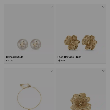
JC Pearl Studs
Lace Corsage Studs
S$425
S$975