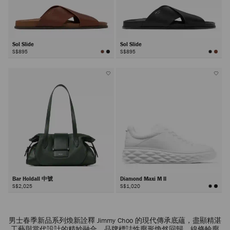
Sol Slide
Sol Slide
S$895
S$895
Bar Holdall 中號
Diamond Maxi M II
S$2,025
S$1,020
下
一
男士春季新品系列煥新詮釋 Jimmy Choo 的現代傳承底蘊，盡顯精湛
頁
工藝與當代設計的精妙融合。品牌標誌性廓形煥然回歸，線條輪廓