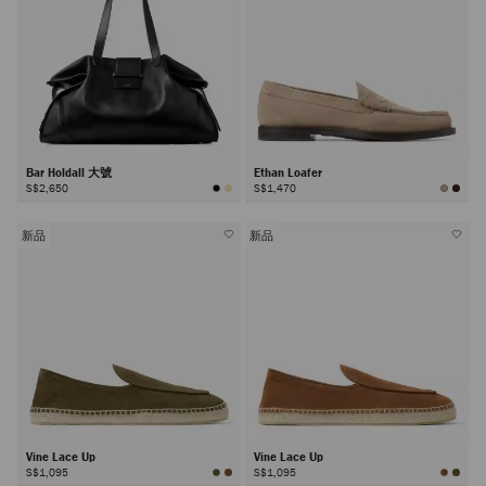
Bar Holdall 大號
Ethan Loafer
S$2,650
S$1,470
新品
新品
Vine Lace Up
Vine Lace Up
S$1,095
S$1,095