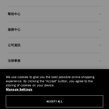
幫助中心
聯絡我們
服務中心
常見問題解答
查看訂單狀態
預約服務
公司資訊
申請退貨
定制服務
精品店
護理與維修
關於我們
法律事務
送貨
保修服務
我們的歷史
退貨或換貨
JC 世界
私隱政策
新加坡
(S$)
We use cookies to give you the best possible online shopping
我們的影響與責任
條款與條件
experience. By clicking the "Accept" button, you agree to the
storing of cookies on your device.
我們的影響
被遺忘權
Manage Settings
© 2026 Jimmy Choo
匠心工藝
主體存取請求表
ACCEPT ALL
職業生涯
公司政策