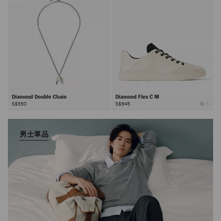
Diamond Double Chain
Diamond Flex C M
S$550
S$945
男士單品