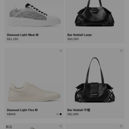
Diamond Light Maxi M
Bar Holdall Large
S$1,150
S$3,050
Diamond Light Flex M
Bar Holdall 中號
S$945
S$2,695
新品