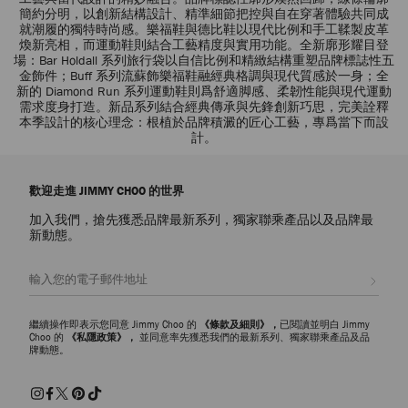
簡約分明，以創新結構設計、精準細節把控與自在穿著體驗共同成
就潮履的獨特時尚感。樂福鞋與德比鞋以現代比例和手工鞣製皮革
煥新亮相，而運動鞋則結合工藝精度與實用功能。全新廓形耀目登
場：Bar Holdall 系列旅行袋以自信比例和精緻結構重塑品牌標誌性五
金飾件；Buff 系列流蘇飾樂福鞋融經典格調與現代質感於一身；全
新的 Diamond Run 系列運動鞋則爲舒適脚感、柔韌性能與現代運動
需求度身打造。新品系列結合經典傳承與先鋒創新巧思，完美詮釋
本季設計的核心理念：根植於品牌積澱的匠心工藝，專爲當下而設
計。
歡迎走進 JIMMY CHOO 的世界
加入我們，搶先獲悉品牌最新系列，獨家聯乘產品以及品牌最
新動態。
註册會員
繼續操作即表示您同意 Jimmy Choo 的
《條款及細則》，
已閱讀並明白 Jimmy
Choo 的
《私隱政策》，
並同意率先獲悉我們的最新系列、獨家聯乘產品及品
牌動態。