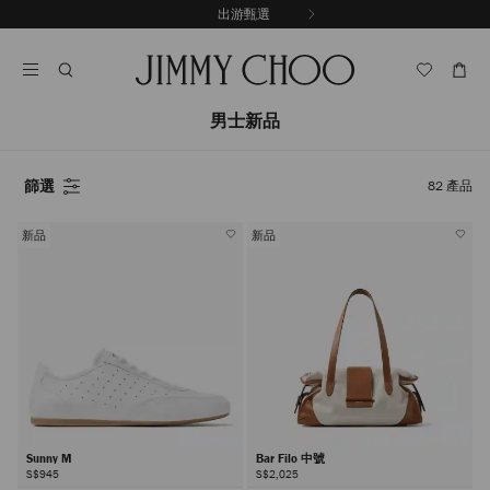
跳
出游甄選
至
停
內
止
容
自
動
輪
男士新品
播
篩選
82
產品
新品
新品
Sunny M
Bar Filo 中號
S$945
S$2,025