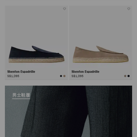
Shenton Espadrille
Shenton Espadrille
S$1,095
S$1,095
男士鞋履