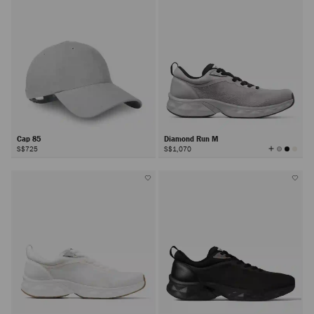
Cap 85
Diamond Run M
查
S$725
S$1,070
看
所
有
顏
色