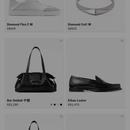
Diamond Flex C M
Diamond Cuff M
S$945
S$525
Bar Holdall 中號
Ethan Loafer
查
S$2,295
S$1,470
看
所
有
顏
色