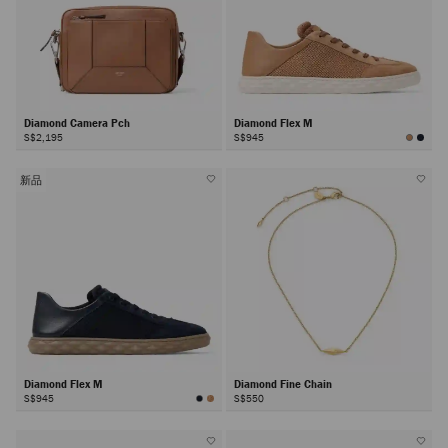
Diamond Camera Pch
Diamond Flex M
S$2,195
S$945
新品
Diamond Flex M
Diamond Fine Chain
S$945
S$550