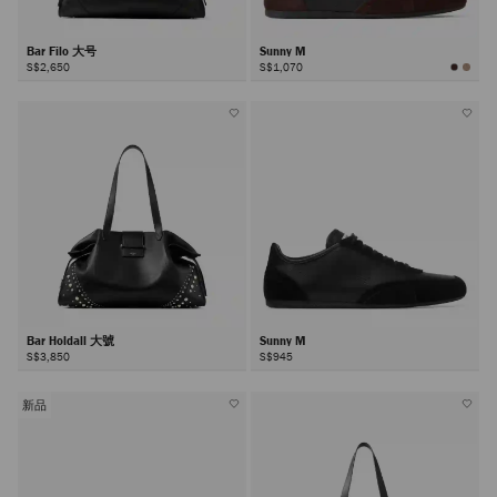
Bar Filo 大号
Sunny M
S$2,650
S$1,070
Bar Holdall 大號
Sunny M
S$3,850
S$945
新品