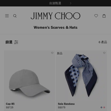
跳
探索新品
出游甄選
至
停
內
止
容
自
動
輪
Women's Scarves & Hats
播
篩選
6
產品
新品
Cap 85
Sula Bandana
S$725
S$375