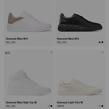
Diamond Maxi M II
Diamond Maxi M II
S$1,195
S$1,020
新品
Diamond Maxi High Top M
Diamond Light Flex M
S$1,195
S$945