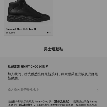
Diamond Maxi High Top M
S$1,195
男士運動鞋
品牌男士设计师款运动鞋，现代匠心工艺搭配独特潮流设计，为您的日常
休闲造型增添时尚亮点。每款都将舒适感与个性风格巧妙融合，为日常穿
歡迎走進 JIMMY CHOO 的世界
搭注入现代精致感。
加入我們，搶先獲悉品牌最新系列，獨家聯乘產品以及品牌最
皮革运动鞋
新動態。
探索时髦简约的皮革运动鞋，实用性与精致感的绝妙平衡之作。采用光滑
皮革和粒纹皮材质精心打造，既能为休闲造型增添精致质感，又可轻松搭
註册會員
配定制套装与牛仔服饰。
绒面革运动鞋
繼續操作即表示您同意 Jimmy Choo 的
《條款及細則》，
已閱讀並明白 Jimmy
绒面革运动鞋质感丰盈，为休闲穿搭赋予时尚精致感。柔软质感搭配结构
Choo 的
《私隱政策》，
並同意率先獲悉我們的最新系列、獨家聯乘產品及品