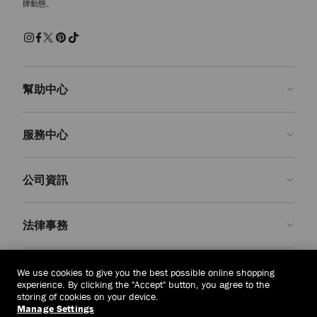
牌動態。
感十足的鞋型，既可为同色系造型增添层次感，又以精湛工艺和奢柔材质
演绎低调奢华的时尚品味。
松糕和厚底运动鞋
松糕和厚底运动鞋为经典鞋型注入现代潮流态度。雕塑感鞋底造型搭配大
胆的比例设计，为日常休闲造型增添摩登前卫感。
幫助中心
Diamond 系列运动鞋
Diamond Maxi 和 Diamond Light Flex 系列运动鞋，以创新设计重新演绎品
聯絡我們
牌标志性鞋型。雕塑感鞋底搭配轻质结构设计，每一双运动鞋都将实用性
服務中心
能与奢华质感精心融合，成就别具一格的亮眼单品。
常見問題解答
查看訂單狀態
預約服務
公司資訊
申請退貨
定制服務
精品店
護理與維修
關於我們
法律事務
送貨
保修服務
我們的歷史
退貨或換貨
JC 世界
私隱政策
新加坡
(S$)
We use cookies to give you the best possible online shopping
我們的影響與責任
條款與條件
experience. By clicking the "Accept" button, you agree to the
storing of cookies on your device.
我們的影響
被遺忘權
Manage Settings