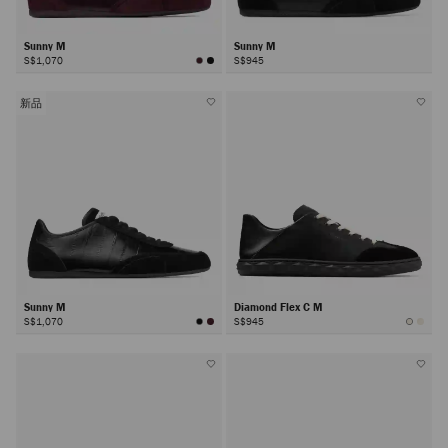
Sunny M
Sunny M
S$1,070
S$945
新品
Sunny M
Diamond Flex C M
S$1,070
S$945