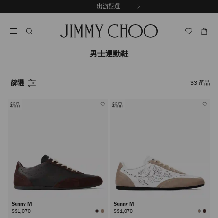
跳
出游甄選
至
停
內
止
容
自
動
輪
男士運動鞋
播
篩選
33
產品
新品
新品
Sunny M
Sunny M
S$1,070
S$1,070