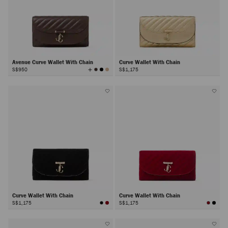
Avenue Curve Wallet With Chain
Curve Wallet With Chain
查
S$950
S$1,175
看
所
有
顏
色
Curve Wallet With Chain
Curve Wallet With Chain
S$1,175
S$1,175