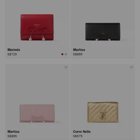
Marinda
Martina
S$725
S$895
Martina
Curve Nello
S$895
S$575