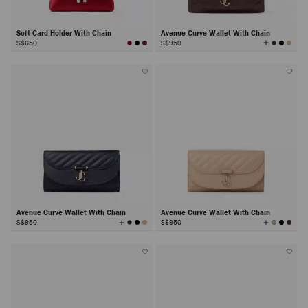
Soft Card Holder With Chain
Avenue Curve Wallet With Chain
查
S$650
S$950
看
所
有
顏
色
Avenue Curve Wallet With Chain
Avenue Curve Wallet With Chain
查
查
S$950
S$950
看
看
所
所
有
有
顏
顏
色
色