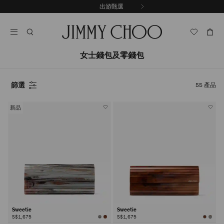
跳
出游甄選
至
停
內
止
容
自
動
輪
女士錢包及零錢包
播
篩選
55
產品
新品
Sweetie
Sweetie
S$1,675
S$1,675