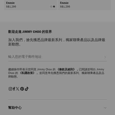
Emmie
Emmie
S$1,295
S$1,295
下
一
頁
歡迎走進 JIMMY CHOO 的世界
加入我們，搶先獲悉品牌最新系列，獨家聯乘產品以及品牌最
新動態。
註册會員
繼續操作即表示您同意 Jimmy Choo 的
《條款及細則》，
已閱讀並明白 Jimmy
Choo 的
《私隱政策》，
並同意率先獲悉我們的最新系列、獨家聯乘產品及品
牌動態。
幫助中心