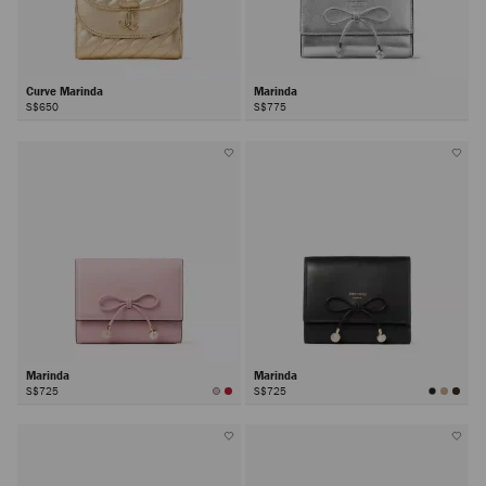
Curve Marinda
Marinda
S$650
S$775
Marinda
Marinda
S$725
S$725