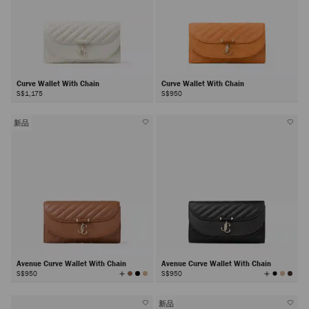
Curve Wallet With Chain
Curve Wallet With Chain
S$1,175
S$950
新品
Avenue Curve Wallet With Chain
Avenue Curve Wallet With Chain
查
查
S$950
S$950
看
看
所
所
有
有
顏
顏
色
色
新品