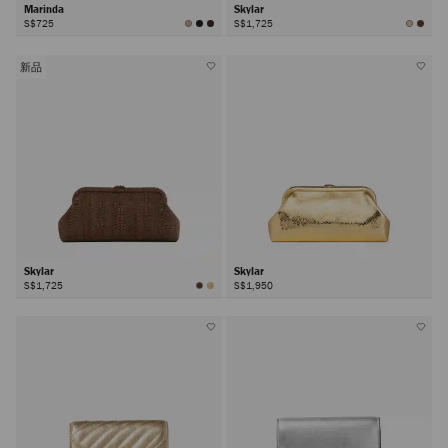
Marinda
Skylar
S$725
S$1,725
新品
Skylar
Skylar
S$1,725
S$1,950