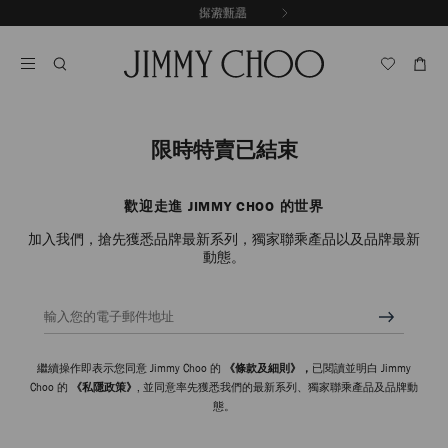
跳
探索新品
出游甄選
至
停
內
止
容
自
動
輪
播
限時特賣已結束
歡迎走進 JIMMY CHOO 的世界
加入我們，搶先獲悉品牌最新系列，獨家聯乘產品以及品牌最新
動態。
輸入您的電子郵件地址
繼續操作即表示您同意 Jimmy Choo 的
《條款及細則》，
已閱讀並明白 Jimmy
Choo 的
《私隱政策》
, 並同意率先獲悉我們的最新系列、獨家聯乘產品及品牌動
態。