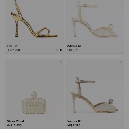
Leo 100
Sacora 85
HK$7,290
HK$7,790
Micro Cloud
Sacora 85
HK$15,900
HK$9,390