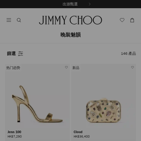
跳
出游甄選
至
停
內
止
容
自
動
輪
晚裝魅韻
播
篩選
146
產品
热门趋势
新品
Jenn 100
Cloud
HK$7,290
HK$36,400