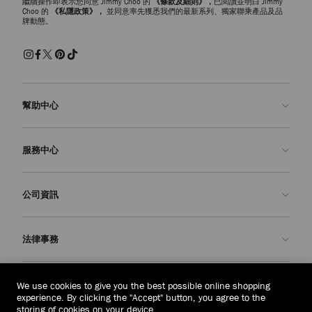
繼續操作即表示您同意 Jimmy Choo 的
《條款及細則》，
已閱讀並明白 Jimmy
Choo 的
《私隱政策》，
並同意率先獲悉我們的最新系列、獨家聯乘產品及品
牌動態。
幫助中心
聯絡我們
服務中心
常見問題解答
查看訂單狀態
預約服務
公司資訊
申請退貨
定制服務
精品店
護理與維修
關於我們
法律事務
送貨
保修服務
我們的歷史
退貨或換貨
JC 世界
私隱政策
汶萊
(HK$)
We use cookies to give you the best possible online shopping
我們的影響與責任
條款與條件
experience. By clicking the "Accept" button, you agree to the
storing of cookies on your device.