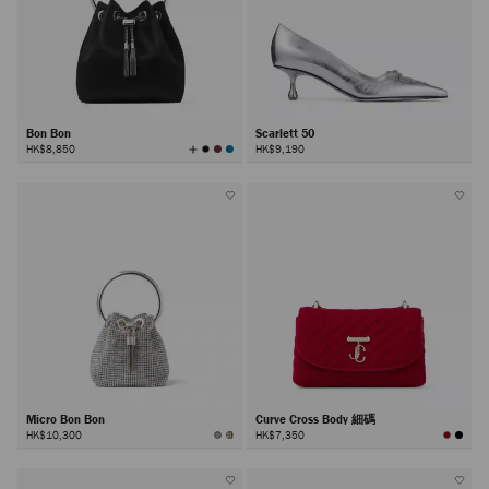
Bon Bon
Scarlett 50
查
HK$8,850
HK$9,190
看
所
有
顏
色
Micro Bon Bon
Curve Cross Body 細碼
HK$10,300
HK$7,350