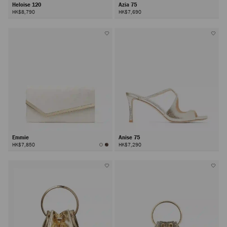
Heloise 120
Azia 75
HK$8,790
HK$7,690
Emmie
Anise 75
HK$7,850
HK$7,290