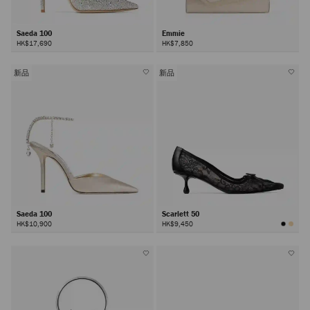
Saeda 100
Emmie
HK$17,690
HK$7,850
新品
新品
Saeda 100
Scarlett 50
HK$10,900
HK$9,450