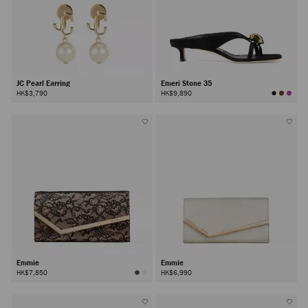
JC Pearl Earring
Emeri Stone 35
HK$3,790
HK$9,890
Emmie
Emmie
HK$7,850
HK$6,990