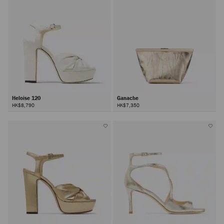
Heloise 120
Ganache
HK$8,790
HK$7,350