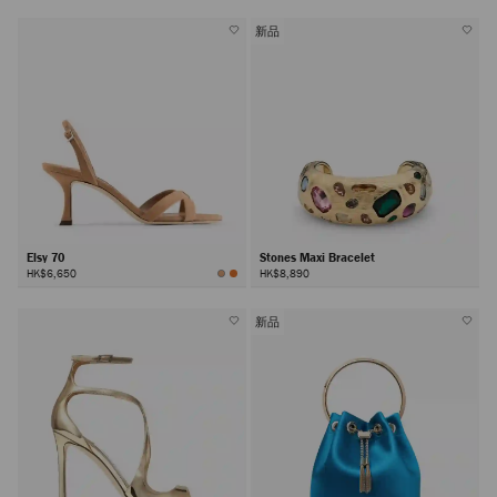
新品
Elsy 70
Stones Maxi Bracelet
HK$6,650
HK$8,890
新品