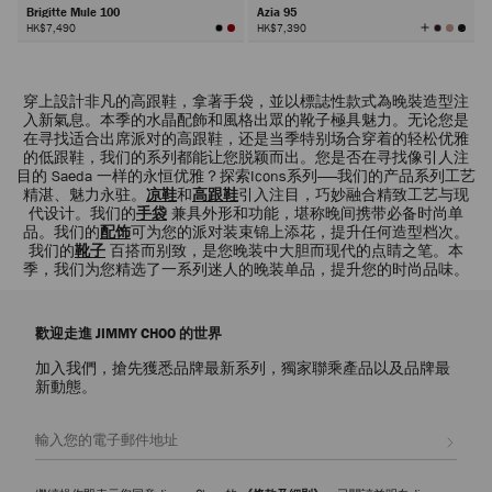
Brigitte Mule 100
Azia 95
查
HK$7,490
HK$7,390
看
所
有
顏
色
下
一
穿上設計非凡的高跟鞋，拿著手袋，並以標誌性款式為晚裝造型注
頁
入新氣息。本季的水晶配飾和風格出眾的靴子極具魅力。无论您是
在寻找适合出席派对的高跟鞋，还是当季特别场合穿着的轻松优雅
的低跟鞋，我们的系列都能让您脱颖而出。您是否在寻找像引人注
目的 Saeda 一样的永恒优雅？探索Icons系列——我们的产品系列工艺
精湛、魅力永驻。
凉鞋
和
高跟鞋
引入注目，巧妙融合精致工艺与现
代设计。我们的
手袋
兼具外形和功能，堪称晚间携带必备时尚单
品。我们的
配饰
可为您的派对装束锦上添花，提升任何造型档次。
我们的
靴子
百搭而别致，是您晚装中大胆而现代的点睛之笔。本
季，我们为您精选了一系列迷人的晚装单品，提升您的时尚品味。
歡迎走進 JIMMY CHOO 的世界
加入我們，搶先獲悉品牌最新系列，獨家聯乘產品以及品牌最
新動態。
註册會員